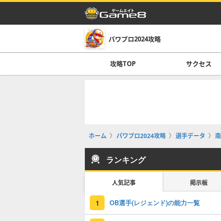
パワプロ2024攻略
攻略TOP
サクセス
ホーム
パワプロ2024攻略
選手データ
南
ランキング
人気記事
掲示板
OB選手(レジェンド)の能力一覧
1