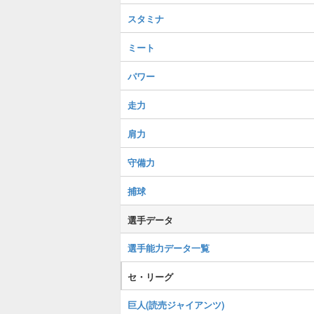
スタミナ
ミート
パワー
走力
肩力
守備力
捕球
選手データ
選手能力データ一覧
セ・リーグ
巨人(読売ジャイアンツ)