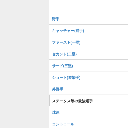
野手
キャッチャー(捕手)
ファースト(一塁)
セカンド(二塁)
サード(三塁)
ショート(遊撃手)
外野手
ステータス毎の最強選手
球速
コントロール