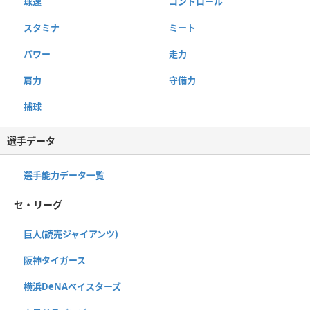
球速
コントロール
スタミナ
ミート
パワー
走力
肩力
守備力
捕球
選手データ
選手能力データ一覧
セ・リーグ
巨人(読売ジャイアンツ)
阪神タイガース
横浜DeNAベイスターズ