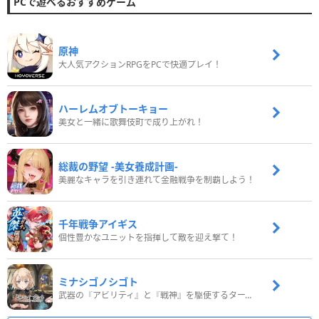
PCで遊べるおすすめゲーム
原神
大人気アクションRPGをPCで快適プレイ！
ハーレムオブトーキョー
美女と一緒に歌舞伎町で成り上がれ！
総裁の野望 -美女養成計画-
美麗なキャラを引き連れて金融戦争を制覇しよう！
千年戦争アイギス
個性豊かなユニットを指揮して敵を迎え撃て！
ミナシゴノシゴト
武器の『アビリティ』と『戦神』を駆使するターン制コマンドバトルRPG！