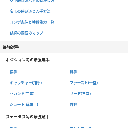
空中庭園のバネの動かし方
宝玉の使い道と入手方法
コンボ条件と特殊能力一覧
試練の洞窟のマップ
最強選手
ポジション毎の最強選手
投手
野手
キャッチャー(捕手)
ファースト(一塁)
セカンド(二塁)
サード(三塁)
ショート(遊撃手)
外野手
ステータス毎の最強選手