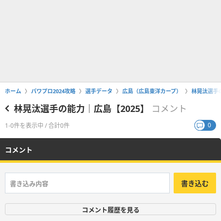
ホーム
パワプロ2024攻略
選手データ
広島（広島東洋カープ）
林晃汰選手の
林晃汰選手の能力｜広島【2025】
コメント
0
1-0件を表示中 / 合計0件
コメント
書き込む
コメント履歴を見る