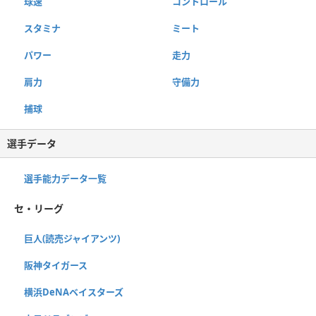
球速
コントロール
スタミナ
ミート
パワー
走力
肩力
守備力
捕球
選手データ
選手能力データ一覧
セ・リーグ
巨人(読売ジャイアンツ)
阪神タイガース
横浜DeNAベイスターズ