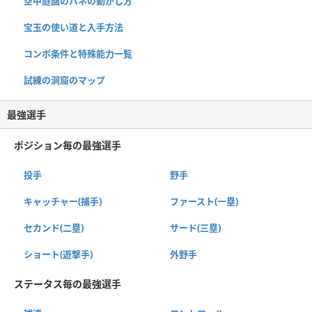
空中庭園のバネの動かし方
宝玉の使い道と入手方法
コンボ条件と特殊能力一覧
試練の洞窟のマップ
最強選手
ポジション毎の最強選手
投手
野手
キャッチャー(捕手)
ファースト(一塁)
セカンド(二塁)
サード(三塁)
ショート(遊撃手)
外野手
ステータス毎の最強選手