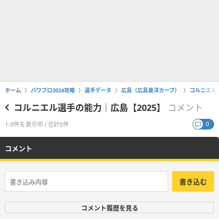
ホーム
パワプロ2024攻略
選手データ
広島（広島東洋カープ）
コルニエル選
コルニエル選手の能力｜広島【2025】
コメント
0
1-0件を表示中 / 合計0件
コメント
書き込む
コメント履歴を見る