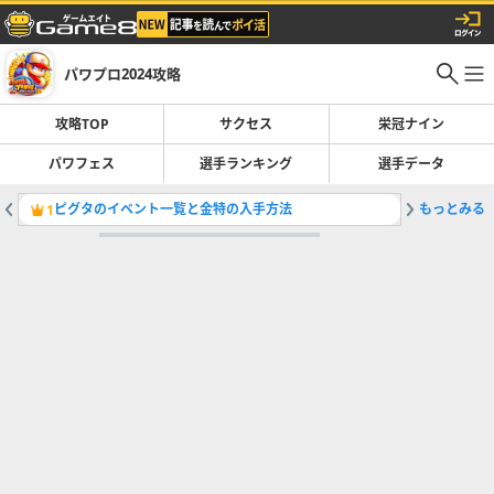
パワプロ2024攻略
攻略TOP
サクセス
栄冠ナイン
パワフェス
選手ランキング
選手データ
ピグタのイベント一覧と金特の入手方法
もっとみる
つゆはの
1
2