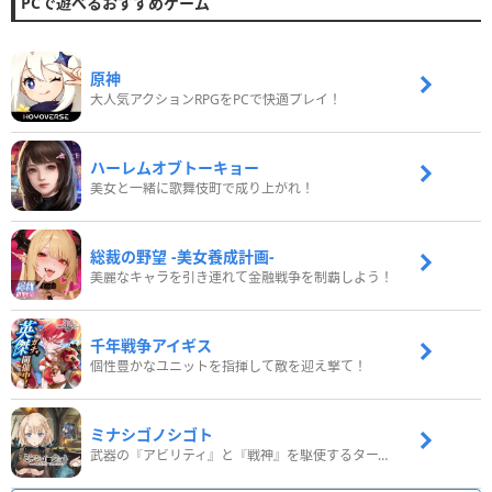
PCで遊べるおすすめゲーム
原神
大人気アクションRPGをPCで快適プレイ！
ハーレムオブトーキョー
美女と一緒に歌舞伎町で成り上がれ！
総裁の野望 -美女養成計画-
美麗なキャラを引き連れて金融戦争を制覇しよう！
千年戦争アイギス
個性豊かなユニットを指揮して敵を迎え撃て！
ミナシゴノシゴト
武器の『アビリティ』と『戦神』を駆使するターン制コマンドバトルRPG！