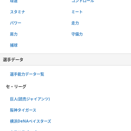
球速
コントロール
スタミナ
ミート
パワー
走力
肩力
守備力
捕球
選手データ
選手能力データ一覧
セ・リーグ
巨人(読売ジャイアンツ)
阪神タイガース
横浜DeNAベイスターズ