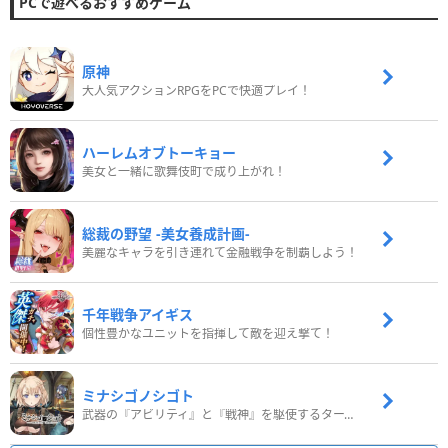
PCで遊べるおすすめゲーム
原神
大人気アクションRPGをPCで快適プレイ！
ハーレムオブトーキョー
美女と一緒に歌舞伎町で成り上がれ！
総裁の野望 -美女養成計画-
美麗なキャラを引き連れて金融戦争を制覇しよう！
千年戦争アイギス
個性豊かなユニットを指揮して敵を迎え撃て！
ミナシゴノシゴト
武器の『アビリティ』と『戦神』を駆使するターン制コマンドバトルRPG！