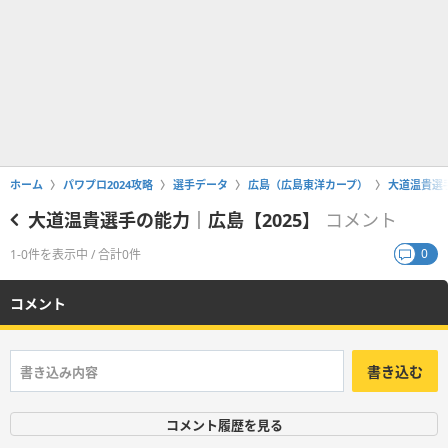
ホーム
パワプロ2024攻略
選手データ
広島（広島東洋カープ）
大道温貴選手
大道温貴選手の能力｜広島【2025】
コメント
0
1-0件を表示中 / 合計0件
コメント
書き込む
コメント履歴を見る