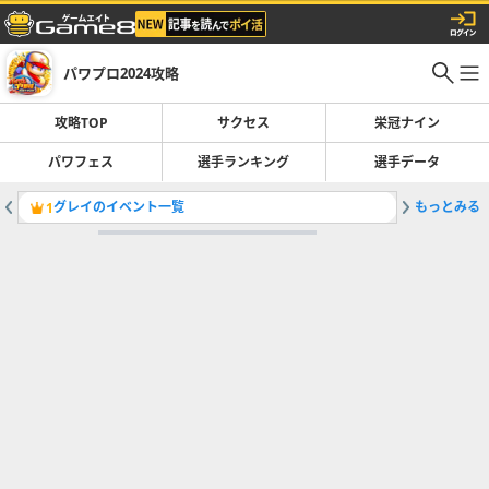
パワプロ2024攻略
攻略TOP
サクセス
栄冠ナイン
パワフェス
選手ランキング
選手データ
グレイのイベント一覧
もっとみる
山﨑剛選
1
2