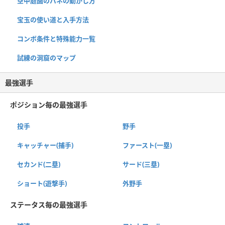
空中庭園のバネの動かし方
宝玉の使い道と入手方法
コンボ条件と特殊能力一覧
試練の洞窟のマップ
最強選手
ポジション毎の最強選手
投手
野手
キャッチャー(捕手)
ファースト(一塁)
セカンド(二塁)
サード(三塁)
ショート(遊撃手)
外野手
ステータス毎の最強選手