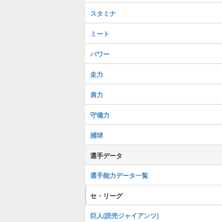
スタミナ
ミート
パワー
走力
肩力
守備力
捕球
選手データ
選手能力データ一覧
セ・リーグ
巨人(読売ジャイアンツ)