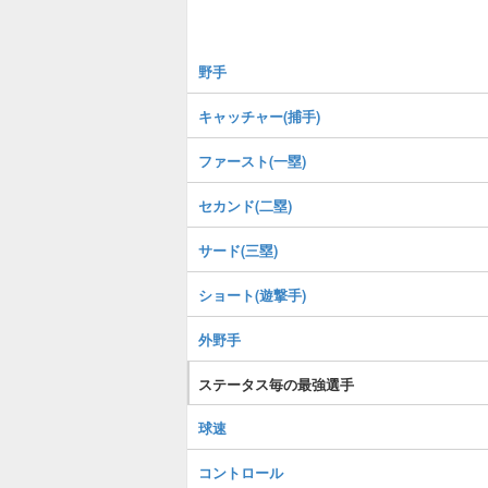
野手
キャッチャー(捕手)
ファースト(一塁)
セカンド(二塁)
サード(三塁)
ショート(遊撃手)
外野手
ステータス毎の最強選手
球速
コントロール