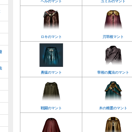
ヘルのマント
ユミルのマント
と
ロキのマント
刃羽根マント
遊
法
勇猛のマント
宰相の魔法のマント
戦闘のマント
木の精霊のマント