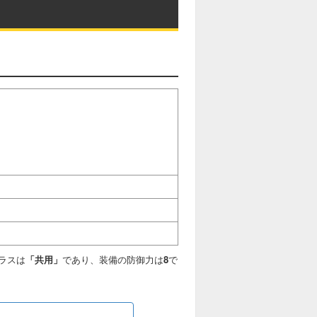
ラスは
「共用」
であり、装備の防御力は
8
で