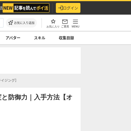
活
ログイン
お気に入り追加
ご意見
MENU
お気に入り
アバター
スキル
収集目録
ライジング】
度と防御力｜入手方法【オ