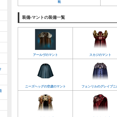
靴
装備-マントの装備一覧
アールヴのマント
スカジのマント
？
ニーズヘッグの空虚のマント
フェンリルのグレイプニ
経