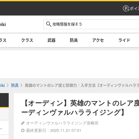
ポイ
ki
ラス
クラス
武器
防具
アクセ
ライド
ki
防具
英雄のマントのレア度と防御力｜入手方法【オーディンヴァルハラ
【オーディン】英雄のマントのレア
ーディンヴァルハラライジング】
オーディンヴァルハラライジング攻略班
サシン）のレア度と装備可能なクラス
最終更新日：2025.11.21 07:01