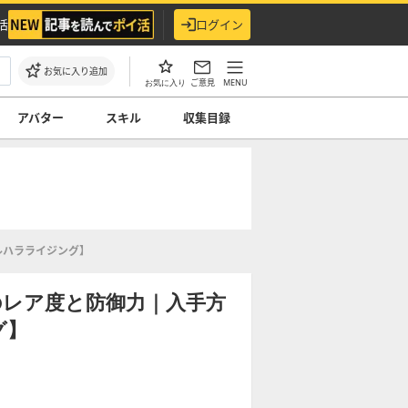
活
ログイン
お気に入り追加
ご意見
MENU
お気に入り
アバター
スキル
収集目録
ルハラライジング】
のレア度と防御力｜入手方
グ】