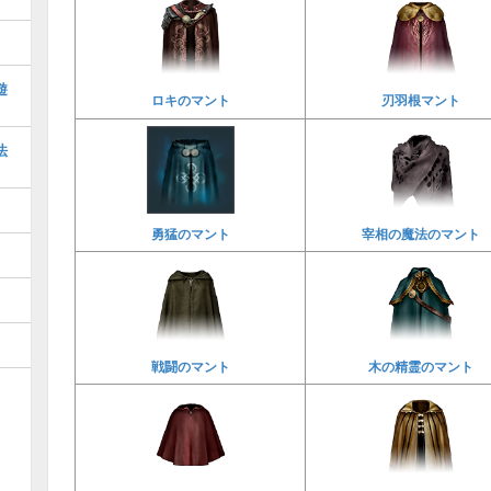
遊
ロキのマント
刃羽根マント
法
勇猛のマント
宰相の魔法のマント
戦闘のマント
木の精霊のマント