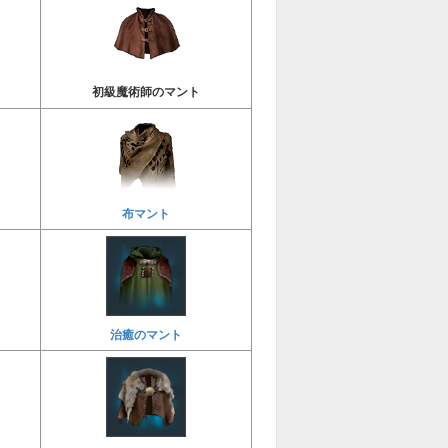
初級魔術師のマント
布マント
治癒のマント