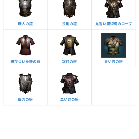
職人の鎧
荒地の鎧
見習い魔術師のローブ
錆びついた鉄の鎧
霜柱の鎧
青い刃の鎧
魔力の鎧
黒い砂の鎧