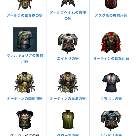
アールヴヘイムの信仰
アールヴの世界樹の鎧
アスク族の戦闘用鎧
の鎧
ヴァルキュリアの戦闘
エイトリの鎧
オーディンの保護用鎧
用鎧
オーディンの戦闘用鎧
オーディンの魔法の鎧
くちばしの鎧
グルヴェイグの鎧
グローアの鎧
シンドリの鎧