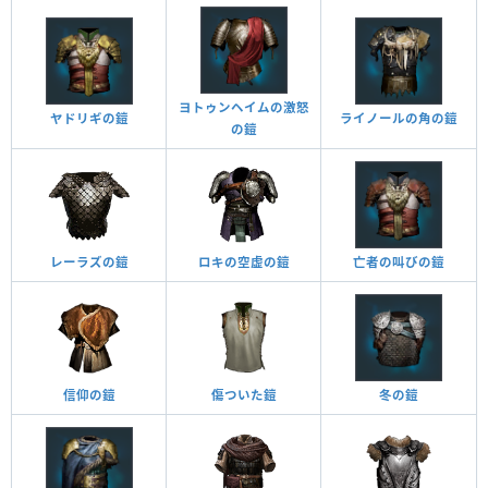
ヨトゥンヘイムの激怒
ヤドリギの鎧
ライノールの角の鎧
の鎧
レーラズの鎧
ロキの空虚の鎧
亡者の叫びの鎧
信仰の鎧
傷ついた鎧
冬の鎧