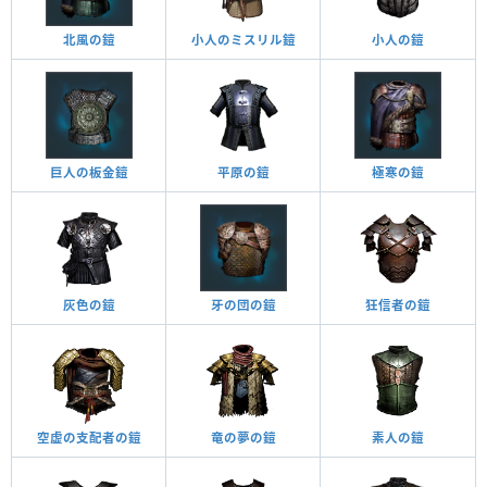
北風の鎧
小人のミスリル鎧
小人の鎧
巨人の板金鎧
平原の鎧
極寒の鎧
灰色の鎧
牙の団の鎧
狂信者の鎧
空虚の支配者の鎧
竜の夢の鎧
素人の鎧