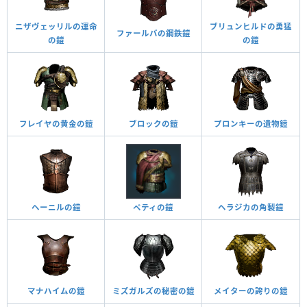
ニザヴェッリルの運命
ブリュンヒルドの勇猛
ファールバの鋼鉄鎧
の鎧
の鎧
フレイヤの黄金の鎧
ブロックの鎧
プロンキーの遺物鎧
ヘーニルの鎧
ペティの鎧
ヘラジカの角製鎧
マナハイムの鎧
ミズガルズの秘密の鎧
メイターの誇りの鎧