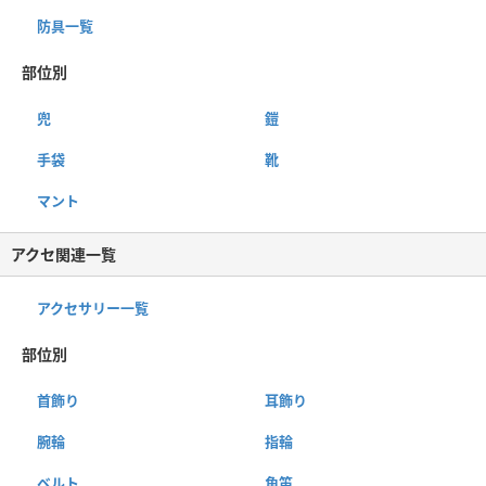
防具一覧
部位別
兜
鎧
手袋
靴
マント
アクセ関連一覧
アクセサリー一覧
部位別
首飾り
耳飾り
腕輪
指輪
ベルト
角笛