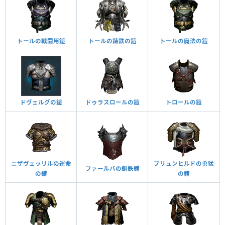
トールの戦闘用鎧
トールの鋳鉄の鎧
トールの魔法の鎧
ドヴェルグの鎧
ドゥラスロールの鎧
トロールの鎧
ニザヴェッリルの運命
ブリュンヒルドの勇猛
ファールバの鋼鉄鎧
の鎧
の鎧