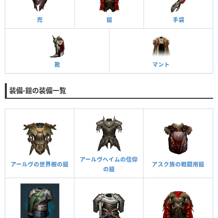
兜
鎧
手袋
靴
マント
装備-鎧の装備一覧
アールヴヘイムの信仰
アールヴの世界樹の鎧
アスク族の戦闘用鎧
の鎧