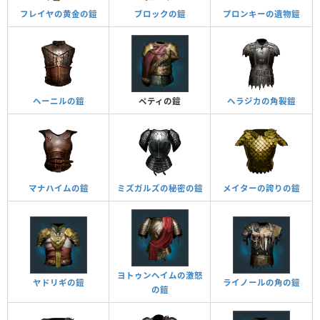
フレイヤの黄金の鎧
ブロックの鎧
プロンキーの遺物鎧
ヘーニルの鎧
ペティの鎧
ヘラジカの角製鎧
マナハイムの鎧
ミズガルズの秘密の鎧
メイターの誇りの鎧
ヨトゥンヘイムの激怒
ヤドリギの鎧
ライノールの角の鎧
の鎧