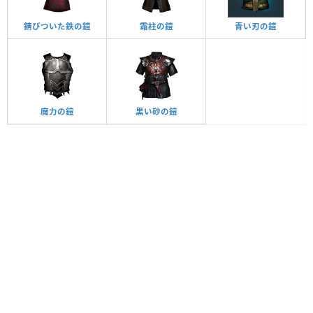
錆びついた鉄の鎧
霜柱の鎧
青い刃の鎧
魔力の鎧
黒い砂の鎧