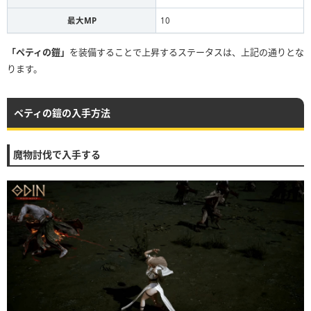
最大MP
10
「ペティの鎧」
を装備することで上昇するステータスは、上記の通りとな
ります。
ペティの鎧の入手方法
魔物討伐で入手する