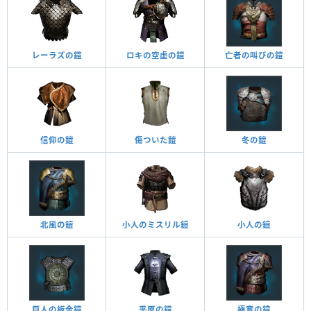
レーラズの鎧
ロキの空虚の鎧
亡者の叫びの鎧
信仰の鎧
傷ついた鎧
冬の鎧
北風の鎧
小人のミスリル鎧
小人の鎧
巨人の板金鎧
平原の鎧
極寒の鎧