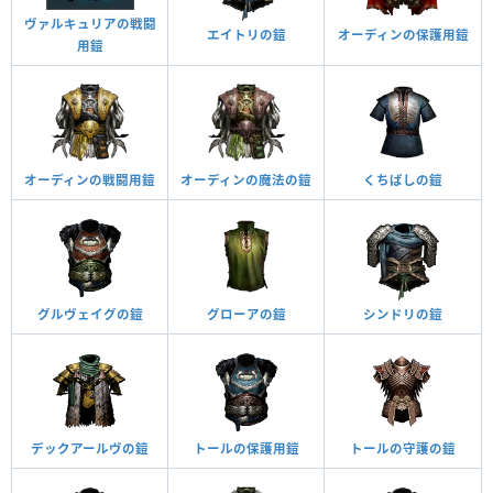
ヴァルキュリアの戦闘
エイトリの鎧
オーディンの保護用鎧
用鎧
オーディンの戦闘用鎧
オーディンの魔法の鎧
くちばしの鎧
グルヴェイグの鎧
グローアの鎧
シンドリの鎧
デックアールヴの鎧
トールの保護用鎧
トールの守護の鎧