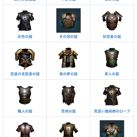
灰色の鎧
牙の団の鎧
狂信者の鎧
空虚の支配者の鎧
竜の夢の鎧
素人の鎧
職人の鎧
荒地の鎧
見習い魔術師のローブ