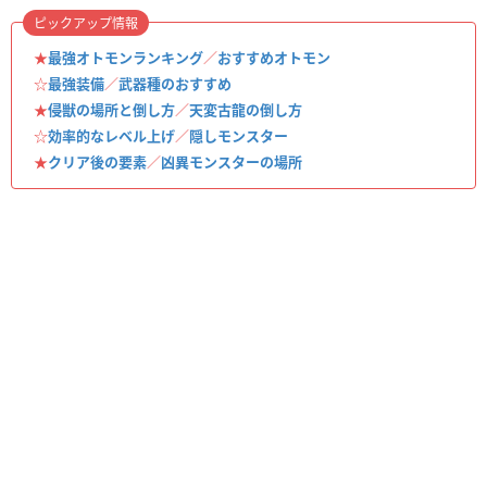
ピックアップ情報
★
最強オトモンランキング
／
おすすめオトモン
☆
最強装備
／
武器種のおすすめ
★
侵獣の場所と倒し方
／
天変古龍の倒し方
☆
効率的なレベル上げ
／
隠しモンスター
★
クリア後の要素
／
凶異モンスターの場所