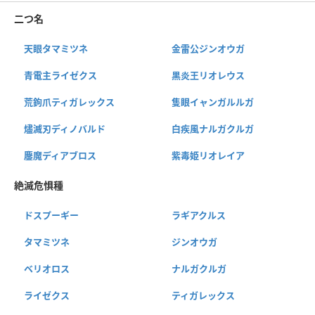
二つ名
天眼タマミツネ
金雷公ジンオウガ
青電主ライゼクス
黒炎王リオレウス
荒鉤爪ティガレックス
隻眼イャンガルルガ
燼滅刃ディノバルド
白疾風ナルガクルガ
鏖魔ディアブロス
紫毒姫リオレイア
絶滅危惧種
ドスプーギー
ラギアクルス
タマミツネ
ジンオウガ
ベリオロス
ナルガクルガ
ライゼクス
ティガレックス