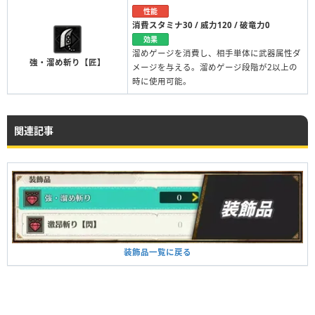
性能
消費スタミナ30 / 威力120 / 破竜力0
効果
溜めゲージを消費し、相手単体に武器属性ダ
強・溜め斬り【匠】
メージを与える。溜めゲージ段階が2以上の
時に使用可能。
関連記事
装飾品一覧に戻る