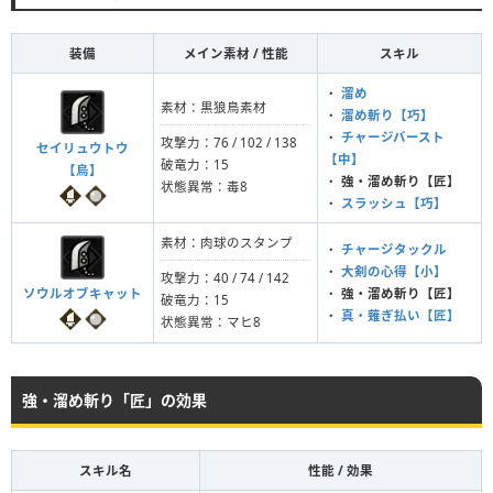
装備
メイン素材 / 性能
スキル
・
溜め
素材：黒狼鳥素材
・
溜め斬り【巧】
・
チャージバースト
攻撃力：76 / 102 / 138
セイリュウトウ
【中】
破竜力：15
【烏】
・
強・溜め斬り【匠】
状態異常：毒8
・
スラッシュ【巧】
素材：肉球のスタンプ
・
チャージタックル
・
大剣の心得【小】
攻撃力：40 / 74 / 142
ソウルオブキャット
・
強・溜め斬り【匠】
破竜力：15
・
真・薙ぎ払い【匠】
状態異常：マヒ8
強・溜め斬り「匠」の効果
スキル名
性能 / 効果