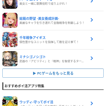
美女と一緒に歌舞伎町で成り上がれ！
総裁の野望 -美女養成計画-
美麗なキャラを引き連れて金融戦争を制覇しよう！
千年戦争アイギス
個性豊かなユニットを指揮して敵を迎え撃て！
ミナシゴノシゴト
武器の『アビリティ』と『戦神』を駆使するターン制コマンドバトルRPG！
PCゲームをもっと見る
おすすめポイ活アプリ特集
ウッディ‐守ってポイ活