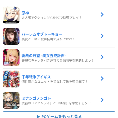
原神
大人気アクションRPGをPCで快適プレイ！
ハーレムオブトーキョー
美女と一緒に歌舞伎町で成り上がれ！
総裁の野望 -美女養成計画-
美麗なキャラを引き連れて金融戦争を制覇しよう！
千年戦争アイギス
個性豊かなユニットを指揮して敵を迎え撃て！
ミナシゴノシゴト
武器の『アビリティ』と『戦神』を駆使するターン制コマンドバトルRPG！
PCゲームをもっと見る