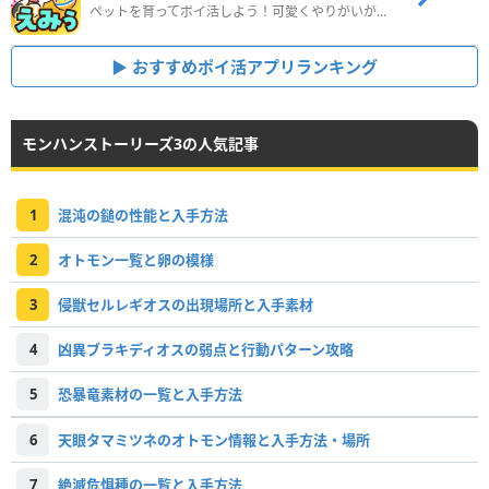
ペットを育ってポイ活しよう！可愛くやりがいがある新感覚アプリ
おすすめポイ活アプリランキング
モンハンストーリーズ3の人気記事
1
混沌の鎚の性能と入手方法
2
オトモン一覧と卵の模様
3
侵獣セルレギオスの出現場所と入手素材
4
凶異ブラキディオスの弱点と行動パターン攻略
5
恐暴竜素材の一覧と入手方法
6
天眼タマミツネのオトモン情報と入手方法・場所
7
絶滅危惧種の一覧と入手方法