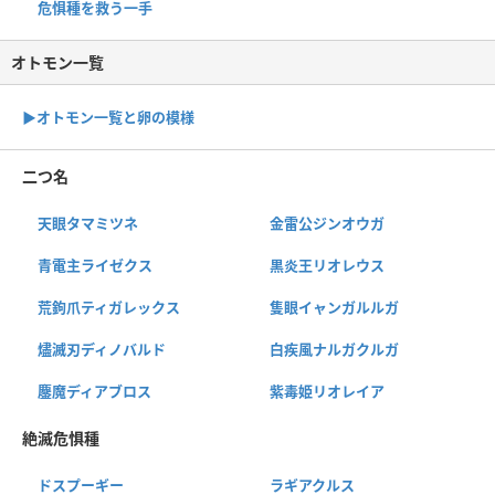
危惧種を救う一手
オトモン一覧
▶︎オトモン一覧と卵の模様
二つ名
天眼タマミツネ
金雷公ジンオウガ
青電主ライゼクス
黒炎王リオレウス
荒鉤爪ティガレックス
隻眼イャンガルルガ
燼滅刃ディノバルド
白疾風ナルガクルガ
鏖魔ディアブロス
紫毒姫リオレイア
絶滅危惧種
ドスプーギー
ラギアクルス