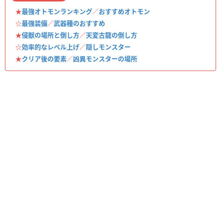
★
最強オトモンランキング
／
おすすめオトモン
☆
最強装備
／
武器種のおすすめ
★
侵獣の場所と倒し方
／
天変古龍の倒し方
☆
効率的なレベル上げ
／
隠しモンスター
★
クリア後の要素
／
凶異モンスターの場所