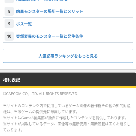
8
凶異モンスターの場所一覧とメリット
9
ボス一覧
10
突然変異のモンスター一覧と発生条件
人気記事ランキングをもっと見る
権利表記
©CAPCOM CO., LTD. ALL RIGHTS RESERVED.
当サイトのコンテンツ内で使用しているゲーム画像の著作権その他の知的財産
権は、当該ゲームの提供元に帰属しています。
当サイトはGame8編集部が独自に作成したコンテンツを提供しております。
当サイトが掲載しているデータ、画像等の無断使用・無断転載は固くお断りし
ております。