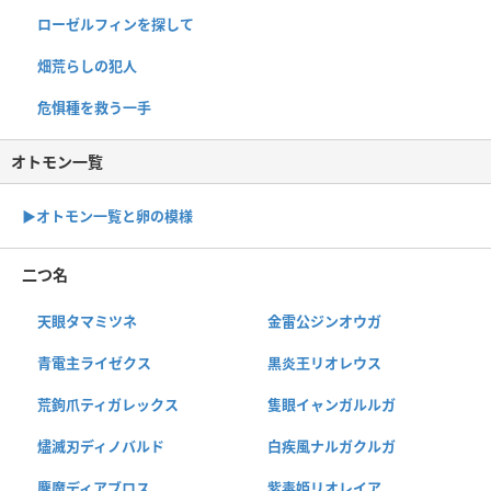
ローゼルフィンを探して
畑荒らしの犯人
危惧種を救う一手
オトモン一覧
▶︎オトモン一覧と卵の模様
二つ名
天眼タマミツネ
金雷公ジンオウガ
青電主ライゼクス
黒炎王リオレウス
荒鉤爪ティガレックス
隻眼イャンガルルガ
燼滅刃ディノバルド
白疾風ナルガクルガ
鏖魔ディアブロス
紫毒姫リオレイア