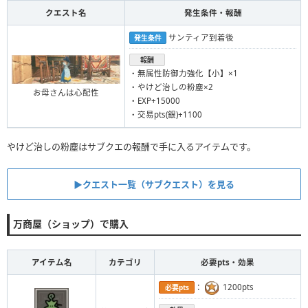
クエスト名
発生条件・報酬
サンティア到着後
発生条件
報酬
・無属性防御力強化【小】×1
・やけど治しの粉塵×2
お母さんは心配性
・EXP+15000
・交易pts(銀)+1100
やけど治しの粉塵はサブクエの報酬で手に入るアイテムです。
▶︎クエスト一覧（サブクエスト）を見る
万商屋（ショップ）で購入
アイテム名
カテゴリ
必要pts・効果
：
1200pts
必要pts