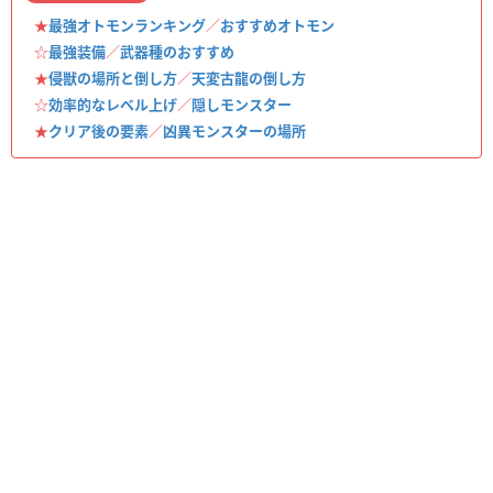
★
最強オトモンランキング
／
おすすめオトモン
☆
最強装備
／
武器種のおすすめ
★
侵獣の場所と倒し方
／
天変古龍の倒し方
☆
効率的なレベル上げ
／
隠しモンスター
★
クリア後の要素
／
凶異モンスターの場所