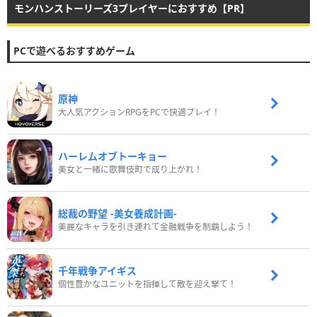
モンハンストーリーズ3プレイヤーにおすすめ【PR】
PCで遊べるおすすめゲーム
原神
大人気アクションRPGをPCで快適プレイ！
ハーレムオブトーキョー
美女と一緒に歌舞伎町で成り上がれ！
総裁の野望 -美女養成計画-
美麗なキャラを引き連れて金融戦争を制覇しよう！
千年戦争アイギス
個性豊かなユニットを指揮して敵を迎え撃て！