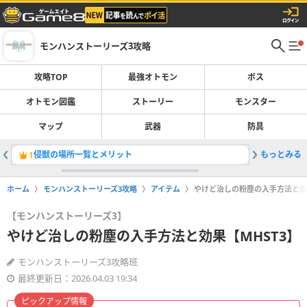
モンハンストーリーズ3攻略
攻略TOP
最強オトモン
ボス
オトモン図鑑
ストーリー
モンスター
マップ
武器
防具
侵獣の場所一覧とメリット
もっとみる
ストーリ
1
2
ホーム
モンハンストーリーズ3攻略
アイテム
やけど治しの粉塵の入手方法と効果
【モンハンストーリーズ3】
やけど治しの粉塵の入手方法と効果【MHST3】
モンハンストーリーズ3攻略班
最終更新日：2026.04.03 19:34
ピックアップ情報