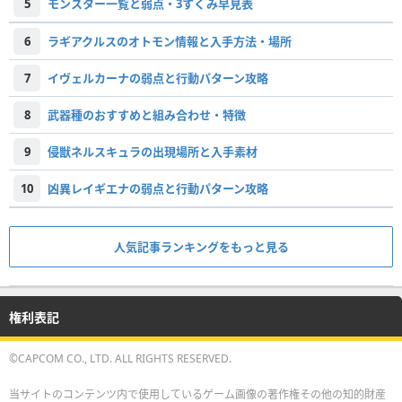
5
モンスター一覧と弱点・3すくみ早見表
6
ラギアクルスのオトモン情報と入手方法・場所
7
イヴェルカーナの弱点と行動パターン攻略
8
武器種のおすすめと組み合わせ・特徴
9
侵獣ネルスキュラの出現場所と入手素材
10
凶異レイギエナの弱点と行動パターン攻略
人気記事ランキングをもっと見る
権利表記
©CAPCOM CO., LTD. ALL RIGHTS RESERVED.
当サイトのコンテンツ内で使用しているゲーム画像の著作権その他の知的財産