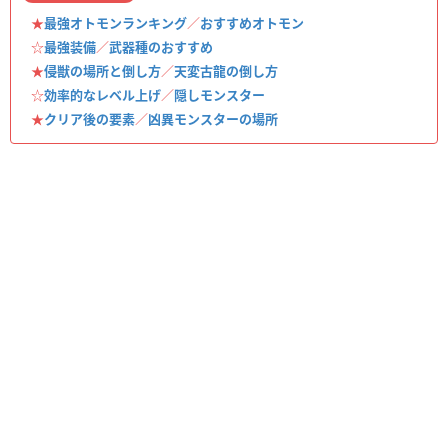
★
最強オトモンランキング
／
おすすめオトモン
☆
最強装備
／
武器種のおすすめ
★
侵獣の場所と倒し方
／
天変古龍の倒し方
☆
効率的なレベル上げ
／
隠しモンスター
★
クリア後の要素
／
凶異モンスターの場所