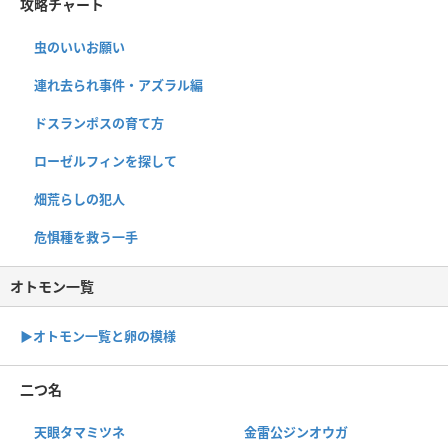
攻略チャート
虫のいいお願い
連れ去られ事件・アズラル編
ドスランポスの育て方
ローゼルフィンを探して
畑荒らしの犯人
危惧種を救う一手
オトモン一覧
▶︎オトモン一覧と卵の模様
二つ名
天眼タマミツネ
金雷公ジンオウガ