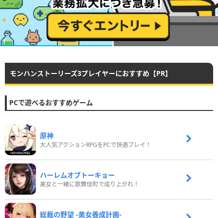
モンハンストーリーズ3プレイヤーにおすすめ【PR】
PCで遊べるおすすめゲーム
原神
大人気アクションRPGをPCで快適プレイ！
ハーレムオブトーキョー
美女と一緒に歌舞伎町で成り上がれ！
総裁の野望 -美女養成計画-