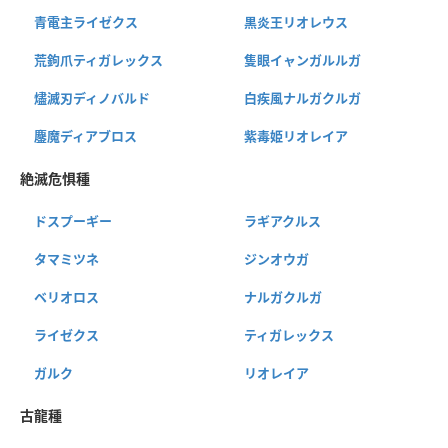
青電主ライゼクス
黒炎王リオレウス
荒鉤爪ティガレックス
隻眼イャンガルルガ
燼滅刃ディノバルド
白疾風ナルガクルガ
鏖魔ディアブロス
紫毒姫リオレイア
絶滅危惧種
ドスプーギー
ラギアクルス
タマミツネ
ジンオウガ
ベリオロス
ナルガクルガ
ライゼクス
ティガレックス
ガルク
リオレイア
古龍種