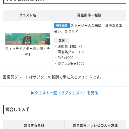
クエスト名
発生条件・報酬
ストーリー大瀑布編「価値ある出
発生条件
会い」をクリア
報酬
・連射撃【強】×1
ウィッチドクターの治験・そ
・回復薬グレート×1
の1
・EXP+4000
・交易pts(銀)+1000
回復薬グレートはサブクエの報酬で手に入るアイテムです。
▶︎クエスト一覧（サブクエスト）を見る
調合して入手
調合する素材
調合素材／レシピの入手方法