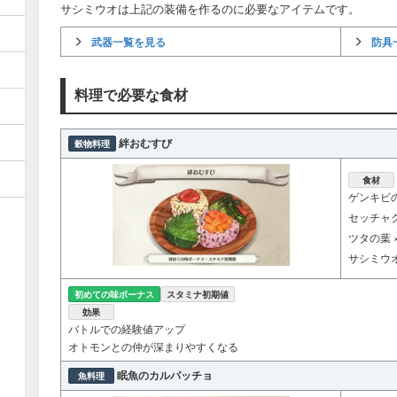
サシミウオは上記の装備を作るのに必要なアイテムです。
武器一覧を見る
防具
料理で必要な食材
絆おむすび
穀物料理
食材
ゲンキビの
セッチャク
ツタの葉 ×
サシミウオ
初めての味ボーナス
スタミナ初期値
効果
バトルでの経験値アップ
オトモンとの仲が深まりやすくなる
眠魚のカルパッチョ
魚料理