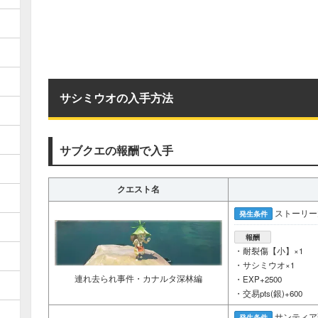
サシミウオの入手方法
サブクエの報酬で入手
クエスト名
ストーリー
発生条件
報酬
・耐裂傷【小】×1
・サシミウオ×1
連れ去られ事件・カナルタ深林編
・EXP+2500
・交易pts(銀)+600
サンティア
発生条件