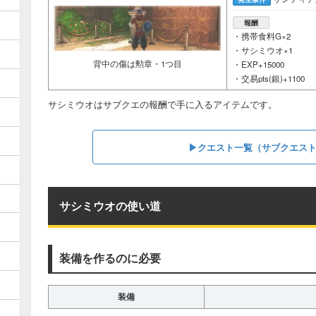
報酬
・携帯食料G×2
・サシミウオ×1
背中の傷は勲章・1つ目
・EXP+15000
・交易pts(銀)+1100
サシミウオはサブクエの報酬で手に入るアイテムです。
▶︎クエスト一覧（サブクエス
サシミウオの使い道
装備を作るのに必要
装備