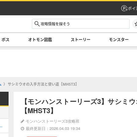
ポイ
ボス
オトモン図鑑
ストーリー
モンスター
ム
サシミウオの入手方法と使い道【MHST3】
【モンハンストーリーズ3】サシミウ
【MHST3】
モンハンストーリーズ3攻略班
のオトモン情報と入手方法・場所
最終更新日：2026.04.03 19:34