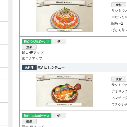
食材
サシミウオ
マヒワリの
眠魚 ×2
げどく草 ×
初めての味ボーナス
HP
効果
最大HPアップ
素早さアップ
炊き出しシチュー
魚料理
食材
サシミウオ
アオキノコ
ネンチャク
ウチケシの
初めての味ボーナス
HP
効果
最大HPアップ