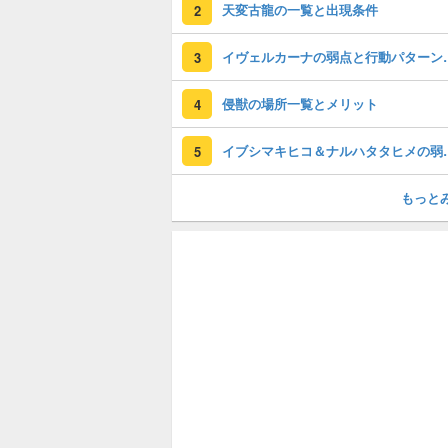
天変古龍の一覧と出現条件
2
イヴェルカーナ
3
侵獣の場所一覧とメリット
4
イブシマキヒコ＆ナル
5
もっと