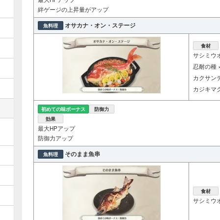
絆ゲージの上昇量がアップ
オサカナ・オン・ステージ
魚料理
食材
サシミウオ
忍耐の種 ×
カクサンデ
カジキマグ
初めての味ボーナス
防御力
効果
最大HPアップ
防御力アップ
そのまま魚串
魚料理
食材
サシミウオ