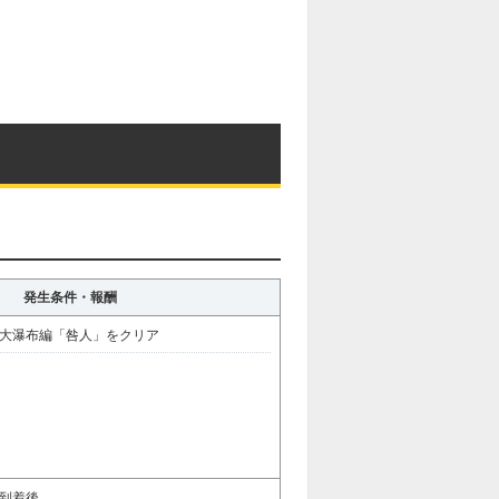
発生条件・報酬
大瀑布編「咎人」をクリア
到着後