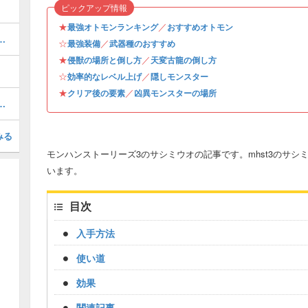
ピックアップ情報
★
／
最強オトモンランキング
おすすめオトモン
の弱点と行動パターン攻略
☆
／
最強装備
武器種のおすすめ
★
／
侵獣の場所と倒し方
天変古龍の倒し方
☆
／
効率的なレベル上げ
隠しモンスター
★
／
クリア後の要素
凶異モンスターの場所
ハタタヒメの弱点と行動パターン攻略
みる
モンハンストーリーズ3のサシミウオの記事です。mhst3のサ
います。
目次
入手方法
使い道
効果
関連記事