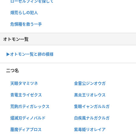
ローゼルフィンを探して
畑荒らしの犯人
危惧種を救う一手
オトモン一覧
▶︎オトモン一覧と卵の模様
二つ名
天眼タマミツネ
金雷公ジンオウガ
青電主ライゼクス
黒炎王リオレウス
荒鉤爪ティガレックス
隻眼イャンガルルガ
燼滅刃ディノバルド
白疾風ナルガクルガ
鏖魔ディアブロス
紫毒姫リオレイア