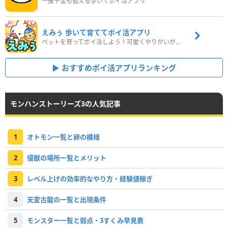
一攫千金も狙える歩いてポイ活アプリ
えみぅ 歩いて育ててポイ活アプリ
ペットを育ってポイ活しよう！可愛くやりがいがある新感覚アプリ
おすすめポイ活アプリランキング
モンハンストーリーズ3の人気記事
1
オトモン一覧と卵の模様
2
侵獣の場所一覧とメリット
3
レベル上げの効率的なやり方・経験値稼ぎ
4
天変古龍の一覧と出現条件
5
モンスター一覧と弱点・3すくみ早見表