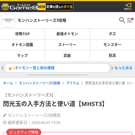
モンハンストーリーズ3攻略
攻略TOP
最強オトモン
ボス
オトモン図鑑
ストーリー
モンスター
マップ
武器
防具
オトモン一覧と卵の模様
もっとみる
侵獣の場
1
2
ホーム
モンハンストーリーズ3攻略
アイテム
閃光玉の入手方法と使い道【MHS
【モンハンストーリーズ3】
閃光玉の入手方法と使い道【MHST3】
モンハンストーリーズ3攻略班
最終更新日：2026.04.03 19:34
ピックアップ情報