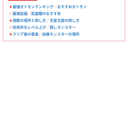
★
最強オトモンランキング
／
おすすめオトモン
☆
最強装備
／
武器種のおすすめ
★
侵獣の場所と倒し方
／
天変古龍の倒し方
☆
効率的なレベル上げ
／
隠しモンスター
★
クリア後の要素
／
凶異モンスターの場所