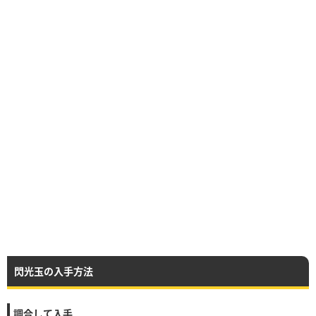
閃光玉の入手方法
調合して入手