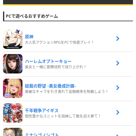
PCで遊べるおすすめゲーム
原神
大人気アクションRPGをPCで快適プレイ！
ハーレムオブトーキョー
美女と一緒に歌舞伎町で成り上がれ！
総裁の野望 -美女養成計画-
美麗なキャラを引き連れて金融戦争を制覇しよう！
千年戦争アイギス
個性豊かなユニットを指揮して敵を迎え撃て！
ミナシゴノシゴト