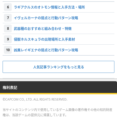
6
ラギアクルスのオトモン情報と入手方法・場所
7
イヴェルカーナの弱点と行動パターン攻略
8
武器種のおすすめと組み合わせ・特徴
9
侵獣ネルスキュラの出現場所と入手素材
10
凶異レイギエナの弱点と行動パターン攻略
人気記事ランキングをもっと見る
権利表記
©CAPCOM CO., LTD. ALL RIGHTS RESERVED.
当サイトのコンテンツ内で使用しているゲーム画像の著作権その他の知的財産
権は、当該ゲームの提供元に帰属しています。