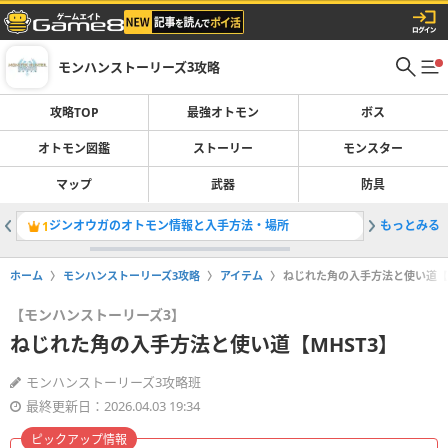
モンハンストーリーズ3攻略
攻略TOP
最強オトモン
ボス
オトモン図鑑
ストーリー
モンスター
マップ
武器
防具
ジンオウガのオトモン情報と入手方法・場所
もっとみる
オトモン
1
2
ホーム
モンハンストーリーズ3攻略
アイテム
ねじれた角の入手方法と使い道【M
【モンハンストーリーズ3】
ねじれた角の入手方法と使い道【MHST3】
モンハンストーリーズ3攻略班
最終更新日：2026.04.03 19:34
ピックアップ情報