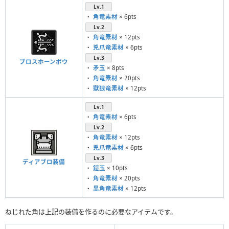
Lv.1
・
角竜素材
× 6pts
Lv.2
・
角竜素材
× 12pts
・
兇爪竜素材
× 6pts
Lv.3
ブロスホーンボウ
・
矛玉
× 8pts
・
角竜素材
× 20pts
・
獄狼竜素材
× 12pts
Lv.1
・
角竜素材
× 6pts
Lv.2
・
角竜素材
× 12pts
・
兇爪竜素材
× 6pts
Lv.3
ディアブロ装備
・
鎧玉
× 10pts
・
角竜素材
× 20pts
・
黒角竜素材
× 12pts
ねじれた角は上記の装備を作るのに必要なアイテムです。