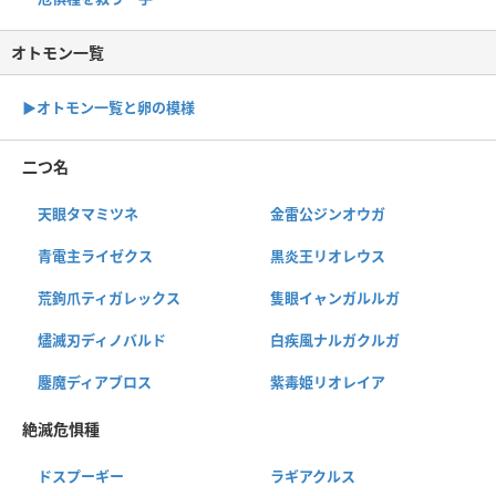
オトモン一覧
▶︎オトモン一覧と卵の模様
二つ名
天眼タマミツネ
金雷公ジンオウガ
青電主ライゼクス
黒炎王リオレウス
荒鉤爪ティガレックス
隻眼イャンガルルガ
燼滅刃ディノバルド
白疾風ナルガクルガ
鏖魔ディアブロス
紫毒姫リオレイア
絶滅危惧種
ドスプーギー
ラギアクルス