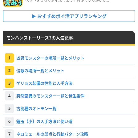
ペットを育ってポイ活しよう！可愛くやりがいがある新感覚アプリ
おすすめポイ活アプリランキング
モンハンストーリーズ3の人気記事
1
凶異モンスターの場所一覧とメリット
2
侵獣の場所一覧とメリット
3
ゲリョス装備の性能と入手方法
4
突然変異のモンスター一覧と発生条件
5
古龍種のオトモン一覧
6
鎧玉【小】の入手方法と使い道
7
ネロミェールの弱点と行動パターン攻略