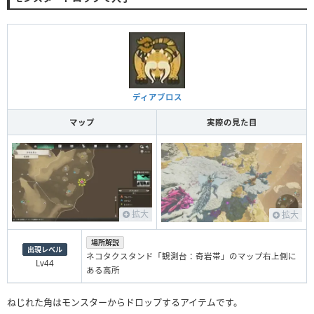
ディアブロス
マップ
実際の見た目
拡大
拡大
場所解説
出現レベル
ネコタクスタンド「観測台：奇岩帯」のマップ右上側に
Lv44
ある高所
ねじれた角はモンスターからドロップするアイテムです。