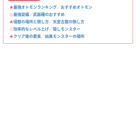
★
最強オトモンランキング
／
おすすめオトモン
☆
最強装備
／
武器種のおすすめ
★
侵獣の場所と倒し方
／
天変古龍の倒し方
☆
効率的なレベル上げ
／
隠しモンスター
★
クリア後の要素
／
凶異モンスターの場所