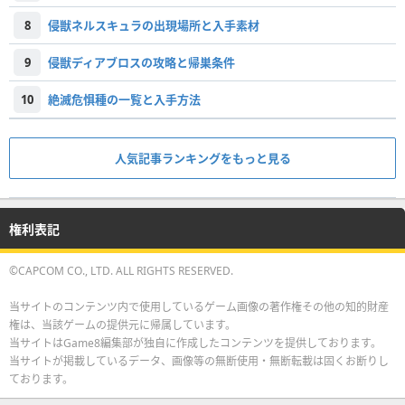
8
侵獣ネルスキュラの出現場所と入手素材
9
侵獣ディアブロスの攻略と帰巣条件
10
絶滅危惧種の一覧と入手方法
人気記事ランキングをもっと見る
権利表記
©CAPCOM CO., LTD. ALL RIGHTS RESERVED.
当サイトのコンテンツ内で使用しているゲーム画像の著作権その他の知的財産
権は、当該ゲームの提供元に帰属しています。
当サイトはGame8編集部が独自に作成したコンテンツを提供しております。
当サイトが掲載しているデータ、画像等の無断使用・無断転載は固くお断りし
ております。