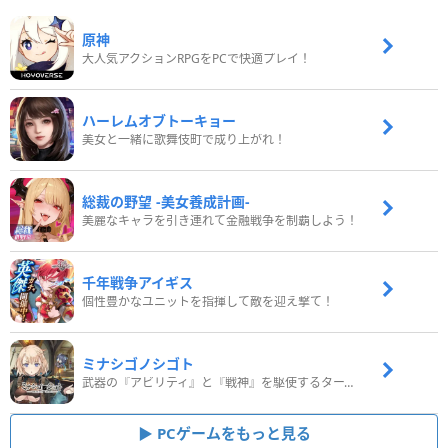
原神
大人気アクションRPGをPCで快適プレイ！
ハーレムオブトーキョー
美女と一緒に歌舞伎町で成り上がれ！
総裁の野望 -美女養成計画-
美麗なキャラを引き連れて金融戦争を制覇しよう！
千年戦争アイギス
個性豊かなユニットを指揮して敵を迎え撃て！
ミナシゴノシゴト
武器の『アビリティ』と『戦神』を駆使するターン制コマンドバトルRPG！
PCゲームをもっと見る