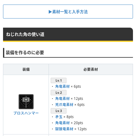
▶︎素材一覧と入手方法
ねじれた角の使い道
装備を作るのに必要
装備
必要素材
Lv.1
・
角竜素材
× 6pts
Lv.2
・
角竜素材
× 12pts
・
兇爪竜素材
× 6pts
Lv.3
ブロスハンマー
・
矛玉
× 8pts
・
角竜素材
× 20pts
・
獄狼竜素材
× 12pts