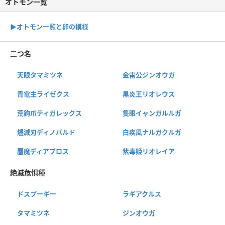
オトモン一覧
▶︎オトモン一覧と卵の模様
二つ名
天眼タマミツネ
金雷公ジンオウガ
青電主ライゼクス
黒炎王リオレウス
荒鉤爪ティガレックス
隻眼イャンガルルガ
燼滅刃ディノバルド
白疾風ナルガクルガ
鏖魔ディアブロス
紫毒姫リオレイア
絶滅危惧種
ドスプーギー
ラギアクルス
タマミツネ
ジンオウガ