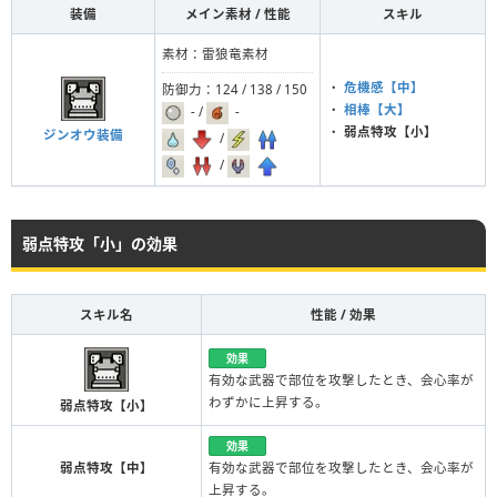
装備
メイン素材 / 性能
スキル
素材：雷狼竜素材
・
危機感【中】
防御力：124 / 138 / 150
・
相棒【大】
- /
-
・
弱点特攻【小】
ジンオウ装備
/
/
弱点特攻「小」の効果
スキル名
性能 / 効果
効果
有効な武器で部位を攻撃したとき、会心率が
わずかに上昇する。
弱点特攻【小】
効果
弱点特攻【中】
有効な武器で部位を攻撃したとき、会心率が
上昇する。