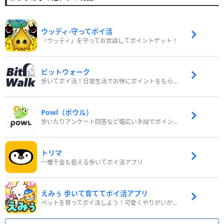
ウッディ‐守ってポイ活
「ウッディ」を守ってお世話してポイントゲット！
ビットウォーク
歩いてポイ活！日常生活でお得にポイントをもらおう
Powl（ポウル）
歩いたりアンケート回答など幅広い手段でポイントをゲット
トリマ
一攫千金も狙える歩いてポイ活アプリ
えみぅ 歩いて育ててポイ活アプリ
ペットを育ってポイ活しよう！可愛くやりがいがある新感覚アプリ