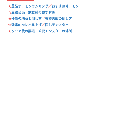
★
最強オトモンランキング
／
おすすめオトモン
☆
最強装備
／
武器種のおすすめ
★
侵獣の場所と倒し方
／
天変古龍の倒し方
☆
効率的なレベル上げ
／
隠しモンスター
★
クリア後の要素
／
凶異モンスターの場所