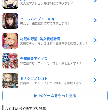
大人気アクションRPGをPCで快適プレイ！
ハーレムオブトーキョー
美女と一緒に歌舞伎町で成り上がれ！
総裁の野望 -美女養成計画-
美麗なキャラを引き連れて金融戦争を制覇しよう！
千年戦争アイギス
個性豊かなユニットを指揮して敵を迎え撃て！
ミナシゴノシゴト
武器の『アビリティ』と『戦神』を駆使するターン制コマンドバトルRPG！
PCゲームをもっと見る
おすすめポイ活アプリ特集