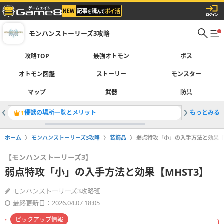
モンハンストーリーズ3攻略
攻略TOP
最強オトモン
ボス
オトモン図鑑
ストーリー
モンスター
マップ
武器
防具
侵獣の場所一覧とメリット
もっとみる
侵獣オド
1
2
ホーム
モンハンストーリーズ3攻略
装飾品
弱点特攻「小」の入手方法と効果【M
【モンハンストーリーズ3】
弱点特攻「小」の入手方法と効果【MHST3】
モンハンストーリーズ3攻略班
最終更新日：2026.04.07 18:05
ピックアップ情報