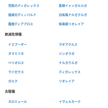
荒鉤爪ティガレックス
隻眼イャンガルルガ
燼滅刃ディノバルド
白疾風ナルガクルガ
鏖魔ディアブロス
紫毒姫リオレイア
絶滅危惧種
ドスプーギー
ラギアクルス
タマミツネ
ジンオウガ
ベリオロス
ナルガクルガ
ライゼクス
ティガレックス
ガルク
リオレイア
古龍種
ネロミェール
イヴェルカーナ