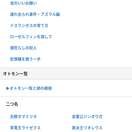
虫のいいお願い
連れ去られ事件・アズラル編
ドスランポスの育て方
ローゼルフィンを探して
畑荒らしの犯人
危惧種を救う一手
オトモン一覧
▶︎オトモン一覧と卵の模様
二つ名
天眼タマミツネ
金雷公ジンオウガ
青電主ライゼクス
黒炎王リオレウス