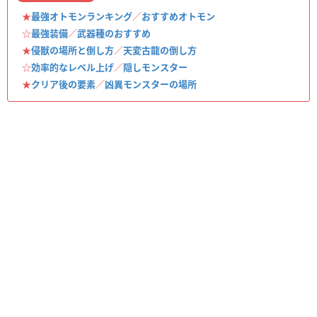
★
最強オトモンランキング
／
おすすめオトモン
☆
最強装備
／
武器種のおすすめ
★
侵獣の場所と倒し方
／
天変古龍の倒し方
☆
効率的なレベル上げ
／
隠しモンスター
★
クリア後の要素
／
凶異モンスターの場所