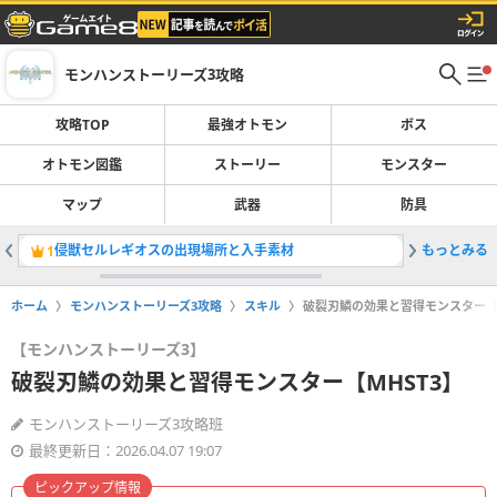
モンハンストーリーズ3攻略
攻略TOP
最強オトモン
ボス
オトモン図鑑
ストーリー
モンスター
マップ
武器
防具
侵獣セルレギオスの出現場所と入手素材
もっとみる
アエンシ
1
2
ホーム
モンハンストーリーズ3攻略
スキル
破裂刃鱗の効果と習得モンスター【M
【モンハンストーリーズ3】
破裂刃鱗の効果と習得モンスター【MHST3】
モンハンストーリーズ3攻略班
最終更新日：2026.04.07 19:07
ピックアップ情報