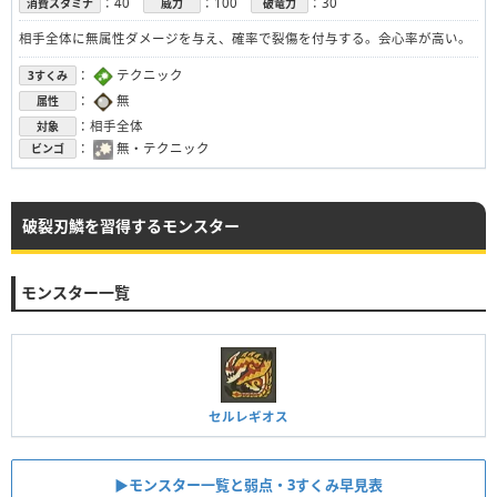
：40
：100
：30
消費スタミナ
威力
破竜力
相手全体に無属性ダメージを与え、確率で裂傷を付与する。会心率が高い。
：
テクニック
3すくみ
：
無
属性
：相手全体
対象
：
無・テクニック
ビンゴ
破裂刃鱗を習得するモンスター
モンスター一覧
セルレギオス
▶︎モンスター一覧と弱点・3すくみ早見表