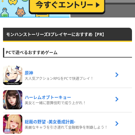
モンハンストーリーズ3プレイヤーにおすすめ【PR】
PCで遊べるおすすめゲーム
原神
大人気アクションRPGをPCで快適プレイ！
ハーレムオブトーキョー
美女と一緒に歌舞伎町で成り上がれ！
総裁の野望 -美女養成計画-
美麗なキャラを引き連れて金融戦争を制覇しよう！