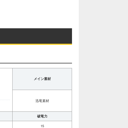
M
u
t
e
メイン素材
迅竜素材
破竜力
15