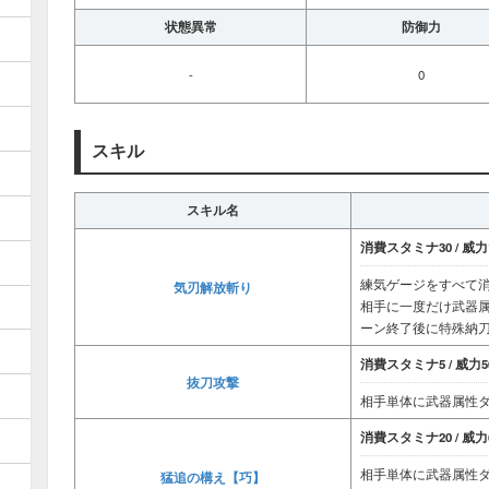
状態異常
防御力
-
0
スキル
スキル名
消費スタミナ30 / 威力1
練気ゲージをすべて
気刃解放斬り
相手に一度だけ武器
ーン終了後に特殊納
消費スタミナ5 / 威力50
抜刀攻撃
相手単体に武器属性
消費スタミナ20 / 威力6
相手単体に武器属性
猛追の構え【巧】