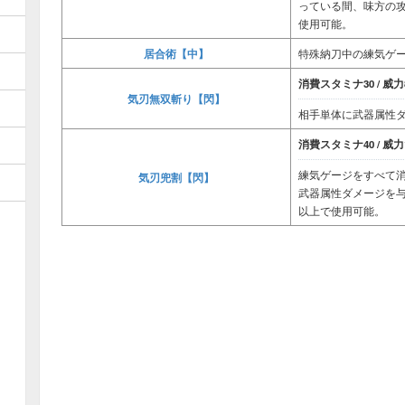
っている間、味方の攻
使用可能。
居合術【中】
特殊納刀中の練気ゲ
消費スタミナ30 / 威力8
気刃無双斬り【閃】
相手単体に武器属性ダ
消費スタミナ40 / 威力1
練気ゲージをすべて
気刃兜割【閃】
武器属性ダメージを与
以上で使用可能。