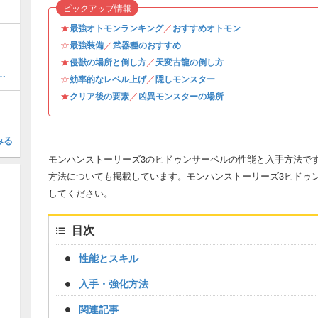
ピックアップ情報
★
／
最強オトモンランキング
おすすめオトモン
☆
／
最強装備
武器種のおすすめ
★
／
侵獣の場所と倒し方
天変古龍の倒し方
オトモン情報と入手方法・場所
☆
／
効率的なレベル上げ
隠しモンスター
★
／
クリア後の要素
凶異モンスターの場所
みる
モンハンストーリーズ3のヒドゥンサーベルの性能と入手方法です
方法についても掲載しています。モンハンストーリーズ3ヒドゥ
してください。
目次
性能とスキル
入手・強化方法
関連記事