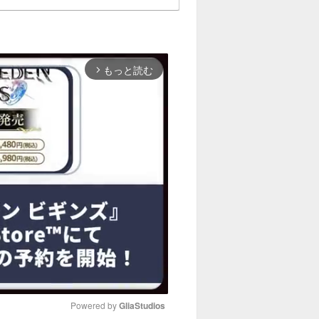
もっと読む
arrow_forward_ios
Powered by 
GliaStudios