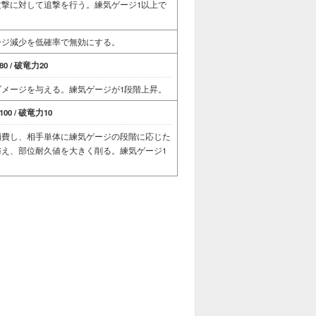
撃に対して追撃を行う。練気ゲージ1以上で
ージ減少を低確率で無効にする。
0 / 破竜力20
メージを与える。練気ゲージが1段階上昇。
00 / 破竜力10
消費し、相手単体に練気ゲージの段階に応じた
え、部位耐久値を大きく削る。練気ゲージ1