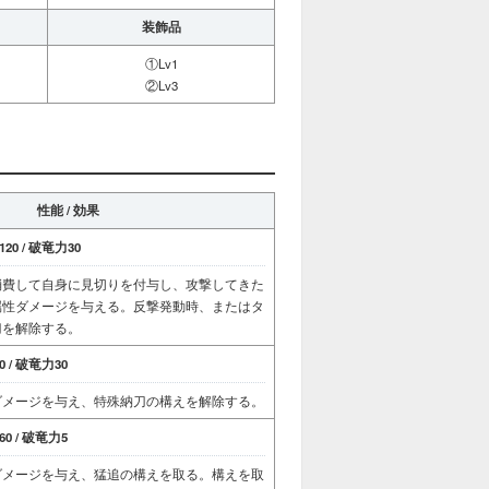
装飾品
①Lv1
②Lv3
性能 / 効果
20 / 破竜力30
消費して自身に見切りを付与し、攻撃してきた
属性ダメージを与える。反撃発動時、またはタ
刀を解除する。
 / 破竜力30
ダメージを与え、特殊納刀の構えを解除する。
0 / 破竜力5
ダメージを与え、猛追の構えを取る。構えを取