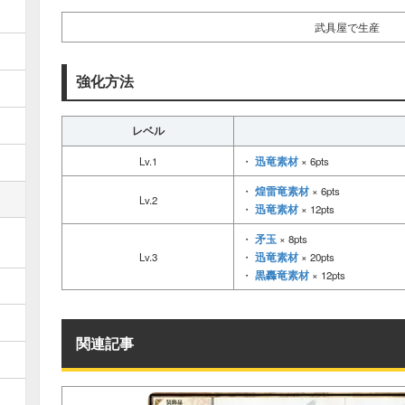
武具屋で生産
強化方法
レベル
迅竜素材
Lv.1
・
× 6pts
煌雷竜素材
・
× 6pts
Lv.2
迅竜素材
・
× 12pts
矛玉
・
× 8pts
迅竜素材
Lv.3
・
× 20pts
黒轟竜素材
・
× 12pts
関連記事