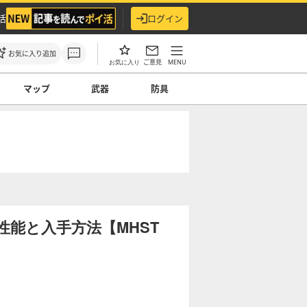
活
ログイン
お気に入り追加
ご意見
MENU
お気に入り
マップ
武器
防具
能と入手方法【MHST