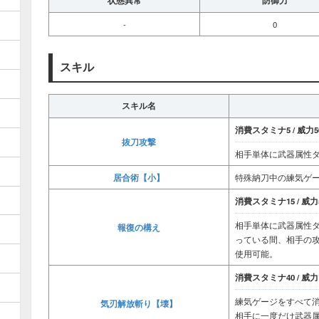
状態異常
防御力
-
0
スキル
スキル名
消費スタミナ5 / 威力50
抜刀攻撃
相手単体に武器属性
居合術【小】
特殊納刀中の練気ゲ
消費スタミナ15 / 威力5
相手単体に武器属性
報復の構え
っている間、相手の攻
使用可能。
消費スタミナ40 / 威力1
練気ゲージをすべて
気刃解放斬り【壊】
相手に一度だけ武器