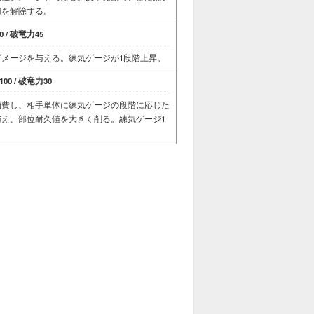
刀を解除する。
 / 破竜力45
メージを与える。練気ゲージが1段階上昇。
00 / 破竜力30
消費し、相手単体に練気ゲージの段階に応じた
え、部位耐久値を大きく削る。練気ゲージ1