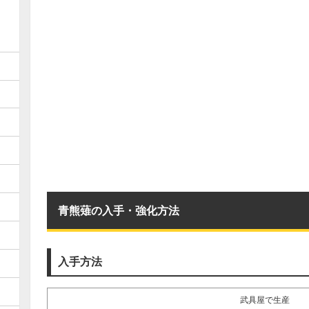
青熊薙の入手・強化方法
入手方法
武具屋で生産