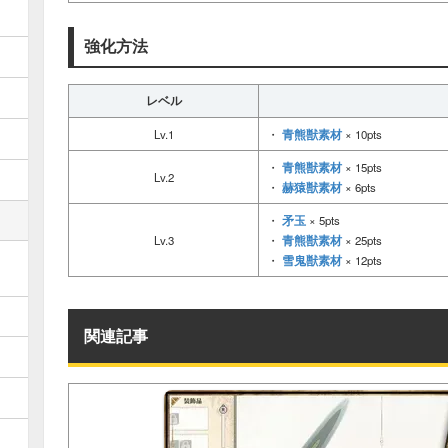
強化方法
レベル
青熊獣素材
Lv.1
・
× 10pts
青熊獣素材
・
× 15pts
Lv.2
赫猿獣素材
・
× 6pts
矛玉
・
× 5pts
青熊獣素材
Lv.3
・
× 25pts
雪鬼獣素材
・
× 12pts
関連記事