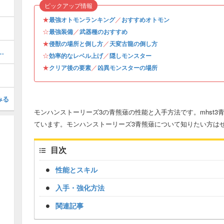
ピックアップ情報
★
／
最強オトモンランキング
おすすめオトモン
☆
／
最強装備
武器種のおすすめ
★
／
侵獣の場所と倒し方
天変古龍の倒し方
のオトモン情報と入手方法・場所
☆
／
効率的なレベル上げ
隠しモンスター
★
／
クリア後の要素
凶異モンスターの場所
みる
モンハンストーリーズ3の青熊薙の性能と入手方法です。mhst
ています。モンハンストーリーズ3青熊薙について知りたい方は
目次
性能とスキル
入手・強化方法
関連記事