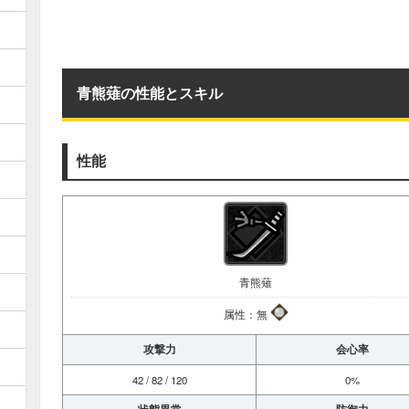
青熊薙の性能とスキル
性能
青熊薙
属性：無
攻撃力
会心率
42 / 82 / 120
0%