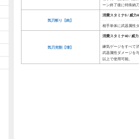
ーン終了後に特殊納
消費スタミナ5 / 威力40
気刃斬り【鈍】
相手単体に武器属性ダ
消費スタミナ40 / 威力1
練気ゲージをすべて
気刃兜割【壊】
武器属性ダメージを与
以上で使用可能。