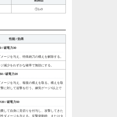
装飾品
①Lv3
性能 / 効果
 / 破竜力30
ダメージを与え、特殊納刀の構えを解除する。
ージ減少をわずかな確率で無効にする。
0 / 破竜力20
ダメージを与え、報復の構えを取る。構えを取
撃に対して追撃を行う。練気ゲージ1以上で
20 / 破竜力50
消費して自身に見切りを付与し、攻撃してきた
属性ダメージを与える。反撃発動時、またはタ