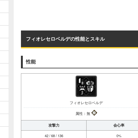
フィオレセロベルデの性能とスキル
性能
フィオレセロベルデ
属性：無
攻撃力
会心率
42 / 68 / 136
0%