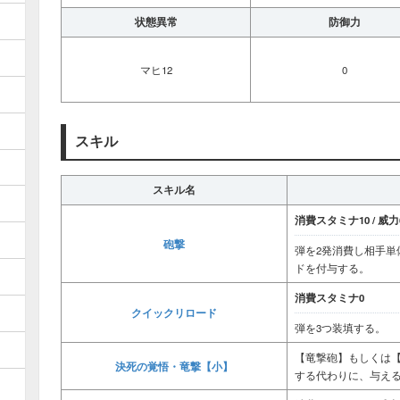
状態異常
防御力
マヒ12
0
スキル
スキル名
消費スタミナ10 / 威力6
砲撃
弾を2発消費し相手単
ドを付与する。
消費スタミナ0
クイックリロード
弾を3つ装填する。
【竜撃砲】もしくは
決死の覚悟・竜撃【小】
する代わりに、与え