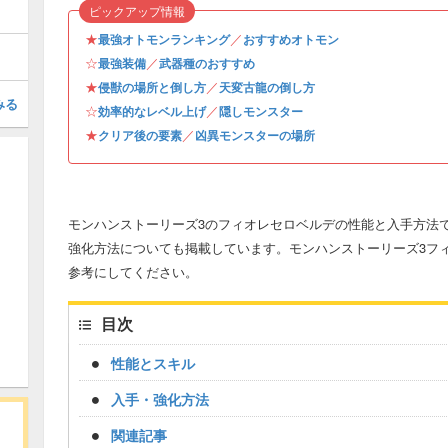
ピックアップ情報
★
／
最強オトモンランキング
おすすめオトモン
☆
／
最強装備
武器種のおすすめ
★
／
侵獣の場所と倒し方
天変古龍の倒し方
みる
☆
／
効率的なレベル上げ
隠しモンスター
★
／
クリア後の要素
凶異モンスターの場所
モンハンストーリーズ3のフィオレセロベルデの性能と入手方法で
強化方法についても掲載しています。モンハンストーリーズ3フ
参考にしてください。
目次
性能とスキル
入手・強化方法
関連記事