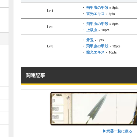
飛甲虫の甲殻
・
× 8pts
Lv.1
雷光エキス
・
× 4pts
飛甲虫の甲殻
・
× 8pts
Lv.2
上級虫
・
× 10pts
矛玉
・
× 5pts
飛甲虫の甲殻
Lv.3
・
× 12pts
龍光エキス
・
× 10pts
関連記事
▶︎武器一覧に戻る