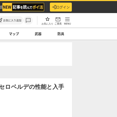
活
ログイン
お気に入り追加
ご意見
MENU
お気に入り
マップ
武器
防具
セロベルデの性能と入手