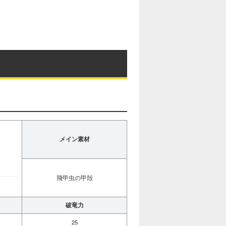
メイン素材
飛甲虫の甲殻
破竜力
25