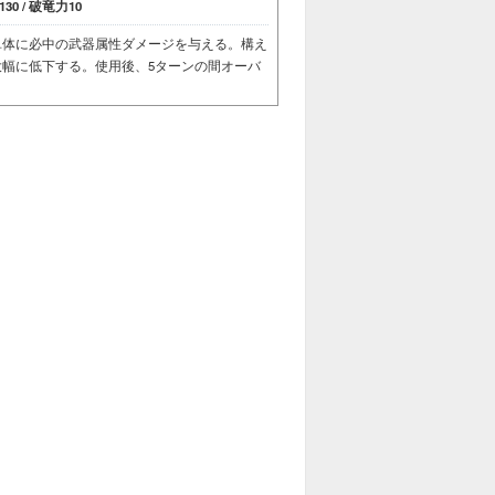
30 / 破竜力10
単体に必中の武器属性ダメージを与える。構え
幅に低下する。使用後、5ターンの間オーバ
。