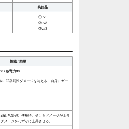
装飾品
①Lv1
②Lv2
③Lv3
性能 / 効果
0 / 破竜力30
体に武器属性ダメージを与える。自身にガー
【覇山竜撃砲】使用時、受けるダメージが上昇
るダメージをわずかに上昇させる。