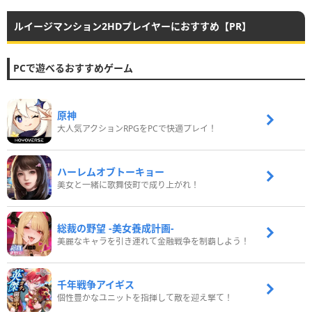
ルイージマンション2HDプレイヤーにおすすめ【PR】
PCで遊べるおすすめゲーム
原神
大人気アクションRPGをPCで快適プレイ！
ハーレムオブトーキョー
美女と一緒に歌舞伎町で成り上がれ！
総裁の野望 -美女養成計画-
美麗なキャラを引き連れて金融戦争を制覇しよう！
千年戦争アイギス
個性豊かなユニットを指揮して敵を迎え撃て！