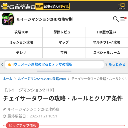
ルイージマンション2HD攻略Wiki
攻略TOP
評価レビュー
HD版の違い
ミッション攻略
マップ
マルチプレイ攻略
テレサ
宝石
スペシャルルーム
ウラメーシ屋敷の宝石とテレサの場所
もっとみる
ジゴーク
1
2
ホーム
ルイージマンション2HD攻略Wiki
チェイサータワーの攻略・ルールとクリ
【ルイージマンション2 HD】
チェイサータワーの攻略・ルールとクリア条件
ルイージマンション2HD攻略班
最終更新日：2025.11.21 10:51
ピックアップ情報