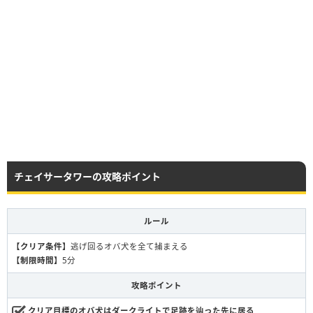
チェイサータワーの攻略ポイント
ルール
【クリア条件】
逃げ回るオバ犬を全て捕まえる
【制限時間】
5分
攻略ポイント
クリア目標のオバ犬はダークライトで足跡を辿った先に居る