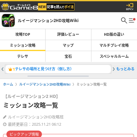
ルイージマンション2HD攻略Wiki
攻略TOP
評価レビュー
HD版の違い
ミッション攻略
マップ
マルチプレイ攻略
テレサ
宝石
スペシャルルーム
テレサの場所と見つけ方（倒し方）
もっとみる
C-5「
1
2
ホーム
ルイージマンション2HD攻略Wiki
ミッション攻略一覧
【ルイージマンション2 HD】
ミッション攻略一覧
ルイージマンション2HD攻略班
最終更新日：2025.11.21 06:12
ピックアップ情報