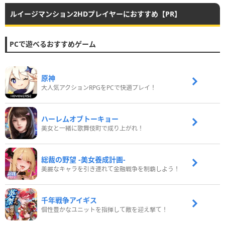
ルイージマンション2HDプレイヤーにおすすめ【PR】
PCで遊べるおすすめゲーム
原神
大人気アクションRPGをPCで快適プレイ！
ハーレムオブトーキョー
美女と一緒に歌舞伎町で成り上がれ！
総裁の野望 -美女養成計画-
美麗なキャラを引き連れて金融戦争を制覇しよう！
千年戦争アイギス
個性豊かなユニットを指揮して敵を迎え撃て！