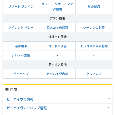
メラート リザードマン
リザード プレイン
影の拠点
占領地
アデン領地
サイレント バレー
巨人たちの洞窟
シーレンの封印
ゴダード領地
温泉地帯
ゴードの渓谷
モルゴスの軍事基地
シレノイ要塞
-
-
ディオン領地
ビーハイヴ
ビーハイヴ内部
クルマの塔
目次
ビーハイヴの情報
ビーハイヴのドロップ情報