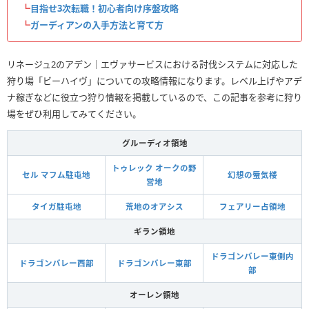
┗
目指せ3次転職！初心者向け序盤攻略
┗
ガーディアンの入手方法と育て方
リネージュ2のアデン｜エヴァサービスにおける討伐システムに対応した
狩り場「ビーハイヴ」についての攻略情報になります。レベル上げやアデ
ナ稼ぎなどに役立つ狩り情報を掲載しているので、この記事を参考に狩り
場をぜひ利用してみてください。
グルーディオ領地
トゥレック オークの野
セル マフム駐屯地
幻想の蜃気楼
営地
タイガ駐屯地
荒地のオアシス
フェアリー占領地
ギラン領地
ドラゴンバレー東側内
ドラゴンバレー西部
ドラゴンバレー東部
部
オーレン領地