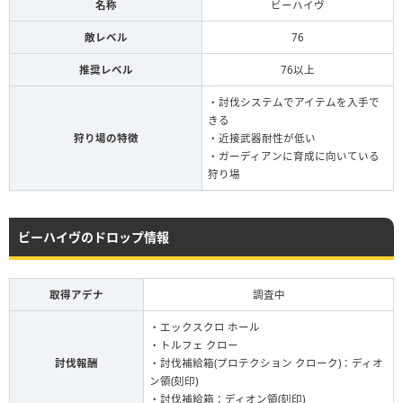
名称
ビーハイヴ
敵レベル
76
推奨レベル
76以上
・討伐システムでアイテムを入手で
きる
狩り場の特徴
・近接武器耐性が低い
・ガーディアンに育成に向いている
狩り場
ビーハイヴのドロップ情報
取得アデナ
調査中
・エックスクロ ホール
・トルフェ クロー
討伐報酬
・討伐補給箱(プロテクション クローク)：ディオ
ン領(刻印)
・討伐補給箱：ディオン領(刻印)