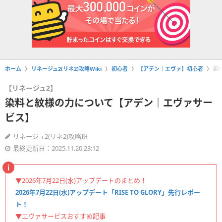
ホーム
リネージュ2(リネ2)攻略Wiki
初心者
【アデン｜エヴァ】初心者
染
【リネージュ2】
染料と紋様の力について【アデン｜エヴァサー
ビス】
リネージュ2(リネ2)攻略班
最終更新日：2025.11.20 23:12
▼2026年7月22日(水)アップデートのまとめ！
2026年7月22日(水)アップデート「RISE TO GLORY」先行レポー
ト！
▼エヴァサービスおすすめ記事