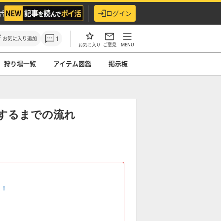
活
ログイン
1
お気に入り追加
ご意見
MENU
お気に入り
狩り場一覧
アイテム図鑑
掲示板
するまでの流れ
ト！