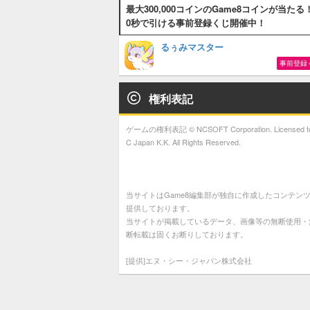
最大300,000コインのGame8コインが当たる
0秒で引ける事前登録くじ開催中！
るぅみマスター
事前登録
権利表記
ゲームの権利表記 © NCSOFT Corporation. Licensed t
C Japan K.K. All Rights Reserved.
当サイトはGame8編集部が独自に作成したコンテン
提供しております。
当サイトが掲載しているデータ、画像等の無断使用・
断転載は固くお断りしております。
[提供]エヌ・シー・ジャパン株式会社