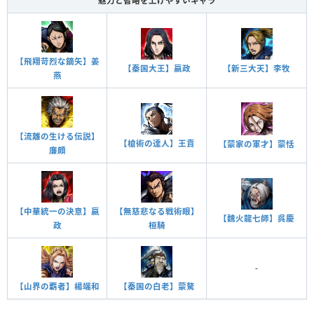
魅力と智略を上げやすいキャラ
【飛翔苛烈な鏑矢】姜
【新三大天】李牧
【秦国大王】嬴政
燕
【流離の生ける伝説】
【槍術の達人】王賁
【蒙家の軍才】蒙恬
廉頗
【中華統一の決意】嬴
【無慈悲なる戦術眼】
【魏火龍七師】呉慶
政
桓騎
-
【山界の覇者】楊端和
【秦国の白老】蒙驁