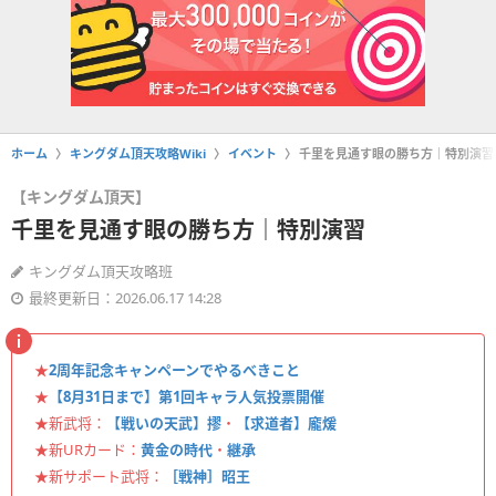
ホーム
キングダム頂天攻略Wiki
イベント
千里を見通す眼の勝ち方｜特別演習
【キングダム頂天】
千里を見通す眼の勝ち方｜特別演習
キングダム頂天攻略班
最終更新日：2026.06.17 14:28
★
2周年記念キャンペーンでやるべきこと
★
【8月31日まで】第1回キャラ人気投票開催
★新武将：
【戦いの天武】摎
・
【求道者】龐煖
★新URカード：
黄金の時代
・
継承
★新サポート武将：
［戦神］昭王