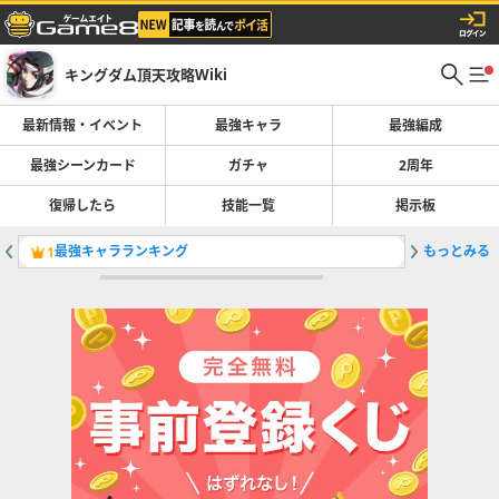
キングダム頂天攻略Wiki
最新情報・イベント
最強キャラ
最強編成
最強シーンカード
ガチャ
2周年
復帰したら
技能一覧
掲示板
最強キャラランキング
もっとみる
［戦いの
1
2