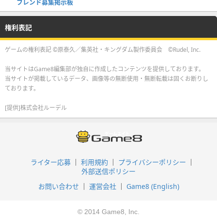
フレンド募集掲示板
権利表記
ゲームの権利表記 ©原泰久／集英社・キングダム製作委員会 ©Rudel, Inc.
当サイトはGame8編集部が独自に作成したコンテンツを提供しております。
当サイトが掲載しているデータ、画像等の無断使用・無断転載は固くお断りし
ております。
[提供]株式会社ルーデル
ライター応募
利用規約
プライバシーポリシー
外部送信ポリシー
お問い合わせ
運営会社
Game8 (English)
© 2014 Game8, Inc.