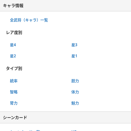
キャラ情報
全武将（キャラ）一覧
レア度別
星4
星3
星2
星1
タイプ別
統率
胆力
智略
体力
膂力
魅力
シーンカード