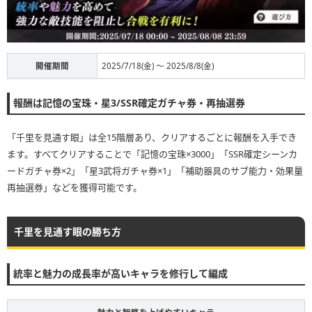
開催期間
2025/7/18(金) 〜 2025/8/8(金)
報酬は記憶の宝珠・星3/SSR確定ガチャ券・再抽選券
「千里を見通す眼」は全15階層あり、クリアするごとに報酬を入手でき
ます。すべてクリアすることで「記憶の宝珠×3000」「SSR確定シーンカ
ードガチャ券×2」「星3武将ガチャ券×1」「補助器具のサブ能力・効果量
再抽選券」などを獲得可能です。
千里を見通す眼の勝ち方
統率と魅力の成長率が高いキャラを修行して編成