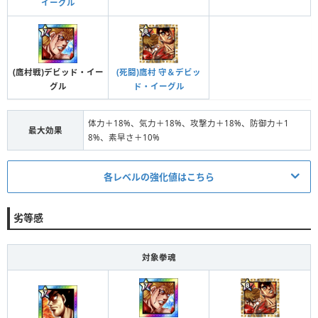
イーグル
対象
全体
段階Ⅱ
体力＋0.6%、気力＋0.6%、防御力＋0.6%、素早さ＋0.
効果
6%
(鷹村戦)デビッド・イー
(死闘)鷹村 守＆デビッ
条件
5体の拳魂の拳魂 進化＋5
グル
ド・イーグル
段階Ⅲ
対象
全体
体力＋18%、気力＋18%、攻撃力＋18%、防御力＋1
効果
体力＋1%、気力＋1%、防御力＋1%、素早さ＋1%
最大効果
8%、素早さ＋10%
条件
5体の拳魂の拳魂 進化＋8
各レベルの強化値はこちら
対象
全体
段階Ⅳ
体力＋1.6%、気力＋1.6%、防御力＋1.6%、素早さ＋1.
発動条件/ステータス
効果
劣等感
6%
条件
5体の拳魂の拳魂 進化＋0
条件
5体の拳魂の拳魂 進化＋10
対象
全体
対象拳魂
段階Ⅰ
段階Ⅴ
対象
全体
体力＋3%、気力＋3%、攻撃力＋3%、防御力＋3%、素
効果
効果
体力＋2%、気力＋2%、防御力＋2%、素早さ＋2%
早さ＋3%