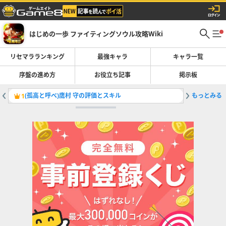
はじめの一歩 ファイティングソウル攻略Wiki
リセマラランキング
最強キャラ
キャラ一覧
序盤の進め方
お役立ち記事
掲示板
(孤高と呼べ)鷹村 守の評価とスキル
もっとみる
ユキの評
1
2