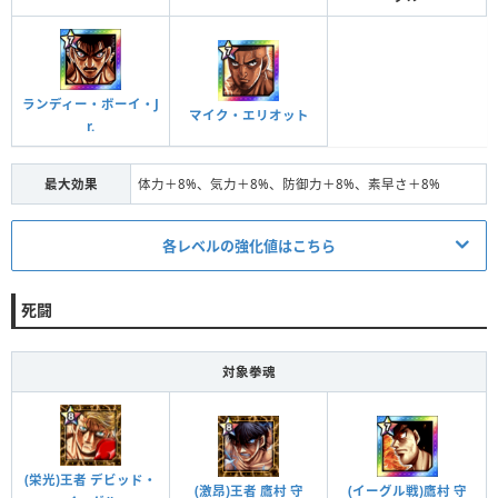
効果
体力＋2%、防御力＋2％、素早さ＋2%
条件
4体の拳魂の拳魂 進化＋15
ランディー・ボーイ・J
段階Ⅲ
対象
全体
マイク・エリオット
r.
効果
体力＋3%、防御力＋3％、素早さ＋3%
最大効果
体力＋8%、気力＋8%、防御力＋8%、素早さ＋8%
条件
4体の拳魂の拳魂 進化＋20
段階Ⅳ
対象
全体
各レベルの強化値はこちら
効果
体力＋4%、防御力＋4％、素早さ＋4%
発動条件/ステータス
条件
4体の拳魂の拳魂 進化＋21
死闘
条件
5体の拳魂の拳魂 進化＋1
段階Ⅴ
対象
全体
対象
全体
対象拳魂
段階Ⅰ
効果
体力＋6%、防御力＋6％、素早さ＋6%
体力＋0.2%、気力＋0.2%、防御力＋0.2%、素早さ＋0.
効果
2%
条件
5体の拳魂の拳魂 進化＋3
(栄光)王者 デビッド・
(激昂)王者 鷹村 守
(イーグル戦)鷹村 守