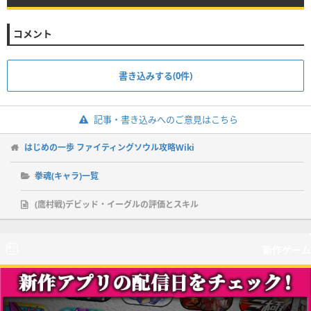
体力＋13%、攻撃力＋13%、防御力＋13%、素早さ＋1
条件
5体の拳魂の拳魂 進化＋8
効果
1%
対象
全体
コメント
段階Ⅸ
条件
4体の拳魂の拳魂 進化＋5
体力＋16%、気力＋16%、攻撃力＋16%、防御力＋1
効果
対象
全体
6%、素早さ＋10%
段階Ⅵ
書き込みする(0件)
体力＋14%、攻撃力＋14%、防御力＋14%、素早さ＋1
条件
5体の拳魂の拳魂 進化＋9
効果
1%
対象
全体
記事・書き込みへのご意見はこちら
段階Ⅹ
条件
4体の拳魂の拳魂 進化＋6
体力＋17%、気力＋17%、攻撃力＋17%、防御力＋1
はじめの一歩 ファイティングソウル攻略Wiki
効果
対象
全体
7%、素早さ＋10%
段階Ⅶ
拳魂(キャラ)一覧
体力＋15%、攻撃力＋15%、防御力＋15%、素早さ＋1
条件
5体の拳魂の拳魂 進化＋10
効果
1%
(鷹村戦)デビッド・イーグルの評価とスキル
対象
全体
段階ⅩⅠ
条件
4体の拳魂の拳魂 進化＋7
体力＋18%、気力＋18%、攻撃力＋18%、防御力＋1
効果
対象
全体
8%、素早さ＋10%
新作ゲーム
段階Ⅷ
体力＋16%、攻撃力＋16%、防御力＋16%、素早さ＋1
効果
1%
条件
4体の拳魂の拳魂 進化＋8