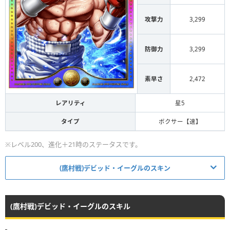
攻撃力
3,299
防御力
3,299
素早さ
2,472
レアリティ
星5
タイプ
ボクサー【速】
※レベル200、進化＋21時のステータスです。
(鷹村戦)デビッド・イーグルのスキン
進化0~9状態
(鷹村戦)デビッド・イーグルのスキル