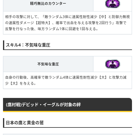
精巧無比のカウンター
相手の攻撃に対して、「敵ランダム3体に速属性耐性減少【中】と防御力無視
の速属性ダメージ【超特大】、確率で出血を与える攻撃を2回行う」攻撃で
反撃を行なった後、味方ランダム1体に回避を1回与える。
進化10~19状態
スキル4：不気味な重圧
不気味な重圧
自身の行動後、高確率で敵ランダム4体に速属性耐性減少【大】と攻撃力減
少【大】を与える。
(鷹村戦)デビッド・イーグルが対象の絆
日本の鷹と黄金の鷲