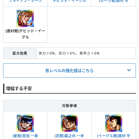
ブライアン・ホーク
デビッド・イーグル
(ホーク戦)鷹村 守
対象
全体/編成中の(鷹村戦)デビッド・イーグル
段階Ⅱ
攻撃力＋1.5%、防御力＋1.5%/戦闘時、「(鷹村戦)デビ
効果
ッド・イーグル」の体力、防御力を10％上昇させる。
(鷹村戦)デビッド・イー
グル
条件
2体の拳魂の拳魂 進化＋21
対象
全体/編成中の(鷹村戦)デビッド・イーグル
段階Ⅲ
最大効果
体力＋6%、気力＋6％、素早さ＋6%
攻撃力＋4%、防御力＋4%/戦闘時、「(鷹村戦)デビッ
効果
ド・イーグル」の体力、防御力を10％上昇させる。
各レベルの強化値はこちら
発動条件/ステータス
増幅する不安
条件
4体の拳魂の拳魂 進化＋5
段階Ⅰ
対象
全体
対象拳魂
効果
体力＋1%、気力＋1％、素早さ＋1%
条件
4体の拳魂の拳魂 進化＋10
(崔戦)宮田 一郎
(武戦)幕之内 一歩
(イーグル戦)鷹村 守