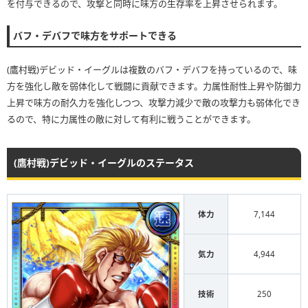
を付与できるので、攻撃と同時に味方の生存率を上昇させられます。
バフ・デバフで味方をサポートできる
(鷹村戦)デビッド・イーグルは複数のバフ・デバフを持っているので、味
方を強化し敵を弱体化して戦闘に貢献できます。力属性耐性上昇や防御力
上昇で味方の耐久力を強化しつつ、攻撃力減少で敵の攻撃力も弱体化でき
るので、特に力属性の敵に対して有利に戦うことができます。
(鷹村戦)デビッド・イーグルのステータス
体力
7,144
気力
4,944
技術
250