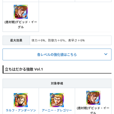
段階Ⅱ
対象
全体
効果
体力＋2%、気力＋2％、素早さ＋2%
条件
4体の拳魂の拳魂 進化＋15
(鷹村戦)デビッド・イー
グル
段階Ⅲ
対象
全体
効果
体力＋3%、気力＋3％、素早さ＋3%
最大効果
体力＋6%、防御力＋6％、素早さ＋6%
条件
4体の拳魂の拳魂 進化＋20
各レベルの強化値はこちら
段階Ⅳ
対象
全体
効果
体力＋4%、気力＋4％、素早さ＋4%
発動条件/ステータス
立ちはだかる強敵 Vol.1
条件
4体の拳魂の拳魂 進化＋21
条件
4体の拳魂の拳魂 進化＋5
段階Ⅴ
対象
全体
段階Ⅰ
対象
全体
対象拳魂
効果
体力＋6%、気力＋6％、素早さ＋6%
効果
体力＋1%、防御力＋1％、素早さ＋1%
条件
4体の拳魂の拳魂 進化＋10
(鷹村戦)デビッド・イー
ラルフ・アンダーソン
アーニー・グレゴリー
段階Ⅱ
対象
全体
グル