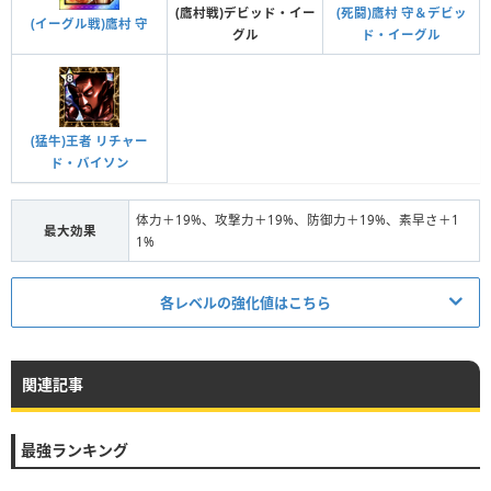
条件
5体の拳魂の拳魂 進化＋12
条件
5体の拳魂の拳魂 進化＋1
(鷹村戦)デビッド・イー
(死闘)鷹村 守＆デビッ
(イーグル戦)鷹村 守
グル
ド・イーグル
段階Ⅵ
対象
全体
対象
全体
段階Ⅱ
効果
体力＋3%、気力＋3%、防御力＋3%、素早さ＋3%
体力＋6%、気力＋6%、攻撃力＋6%、防御力＋6%、素
効果
早さ＋6%
条件
5体の拳魂の拳魂 進化＋14
(猛牛)王者 リチャー
条件
5体の拳魂の拳魂 進化＋2
対象
全体
ド・バイソン
段階Ⅶ
対象
全体
段階Ⅲ
体力＋3.6%、気力＋3.6%、防御力＋3.6%、素早さ＋3.
効果
体力＋19%、攻撃力＋19%、防御力＋19%、素早さ＋1
6%
体力＋10%、気力＋10%、攻撃力＋10%、防御力＋1
最大効果
効果
1%
0%、素早さ＋10%
条件
5体の拳魂の拳魂 進化＋16
条件
5体の拳魂の拳魂 進化＋3
段階Ⅷ
対象
全体
各レベルの強化値はこちら
対象
全体
段階Ⅳ
効果
体力＋4%、気力＋4%、防御力＋4%、素早さ＋4%
発動条件/ステータス
体力＋11%、気力＋11%、攻撃力＋11%、防御力＋1
効果
条件
5体の拳魂の拳魂 進化＋18
関連記事
条件
4体の拳魂の拳魂 進化＋0
1%、素早さ＋10%
段階Ⅸ
対象
全体
段階Ⅰ
対象
全体
条件
5体の拳魂の拳魂 進化＋4
最強ランキング
効果
体力＋5%、気力＋5%、防御力＋5%、素早さ＋5%
効果
体力＋3%、攻撃力＋3%、防御力＋3%、素早さ＋3%
対象
全体
段階Ⅴ