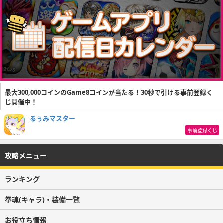
対象
全体
段階Ⅸ
体力＋17%、攻撃力＋17%、防御力＋17%、素早さ＋1
効果
1%
条件
4体の拳魂の拳魂 進化＋9
対象
全体
段階Ⅹ
最大300,000コインのGame8コインが当たる！30秒で引ける事前登録く
体力＋18%、攻撃力＋18%、防御力＋18%、素早さ＋1
じ開催中！
効果
1%
るぅみマスター
条件
4体の拳魂の拳魂 進化＋10
事前登録くじ
対象
全体
段階ⅩⅠ
攻略メニュー
体力＋19%、攻撃力＋19%、防御力＋19%、素早さ＋1
効果
1%
ランキング
拳魂(キャラ)・装備一覧
お役立ち情報