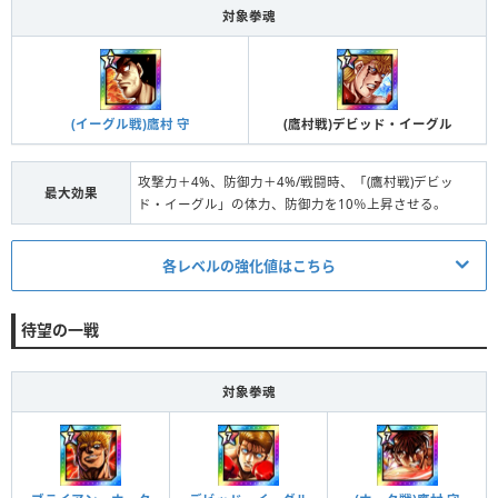
対象拳魂
(イーグル戦)鷹村 守
(鷹村戦)デビッド・イーグル
攻撃力＋4%、防御力＋4%/戦闘時、「(鷹村戦)デビッ
最大効果
ド・イーグル」の体力、防御力を10％上昇させる。
各レベルの強化値はこちら
進化21状態
発動条件/ステータス
待望の一戦
条件
2体の拳魂の拳魂 進化＋5
対象
全体/編成中の(鷹村戦)デビッド・イーグル
対象拳魂
段階Ⅰ
攻撃力＋1%、防御力＋1%/戦闘時、「(鷹村戦)デビッ
効果
ド・イーグル」の体力、防御力を10％上昇させる。
条件
2体の拳魂の拳魂 進化＋10