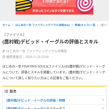
ホーム
はじめの一歩 ファイティングソウル攻略Wiki
拳魂(キャラ)一覧
(鷹村
【ファイソル】
(鷹村戦)デビッド・イーグルの評価とスキル
はじめの一歩 ファイティングソウル攻略班
最終更新日：2025.11.20 22:40
はじめの一歩 FIGHTING SOULS(ファイソル)の(鷹村戦)デビッド・イーグ
ルについて、評価とスキルを掲載しています。(鷹村戦)デビッド・イーグ
ルについて詳しく知りたい方はこの記事をご覧ください。
目次
(鷹村戦)デビッド・イーグルの評価・特徴
(鷹村戦)デビッド・イーグルのステータス