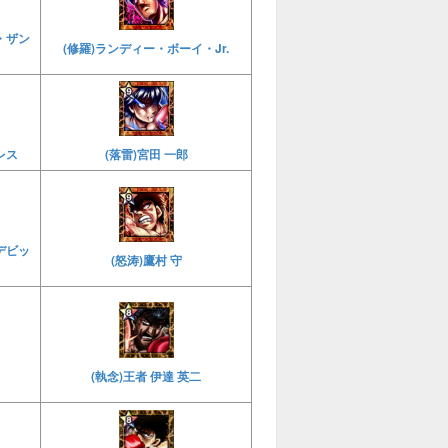
・ザン
(修羅)ランディー・ボーイ・Jr.
レス
(落雷)宮田 一郎
デビッ
(怒涛)鷹村 守
(執念)王者 伊達 英二