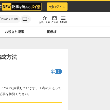
活
ログイン
5
お気に入り追加
ご意見
MENU
お気に入り
お役立ち記事
掲示板
編成方法
5
者の支えについて掲載しています。王者の支えって
記事を御覧ください。