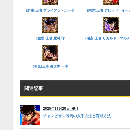
(野生)王者 ブライアン・ホーク
(栄光)王者 デビッド・イー
(激昂)王者 鷹村 守
(頂点)王者 リカルド・マル
(勇気)王者 幕之内 一步
関連記事
2025年11月20日
1
チャンピオン装備の入手方法と育成方法