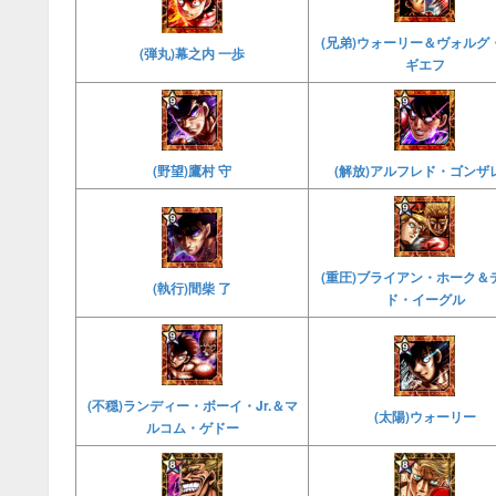
(兄弟)ウォーリー＆ヴォルグ
(弾丸)幕之内 一歩
ギエフ
(野望)鷹村 守
(解放)アルフレド・ゴンザ
(重圧)ブライアン・ホーク＆
(執行)間柴 了
ド・イーグル
(不穏)ランディー・ボーイ・Jr.＆マ
(太陽)ウォーリー
ルコム・ゲドー