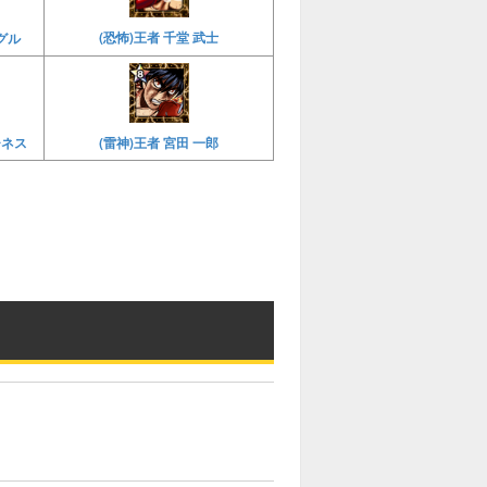
(恐怖)王者 千堂 武士
グル
チネス
(雷神)王者 宮田 一郎