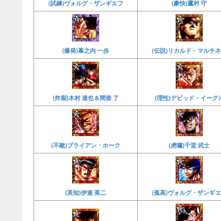
(試練)ヴォルグ・ザンギエフ
(豪快)鷹村 守
(爆発)幕之内 一歩
(伝説)リカルド・マルチ
(炸裂)木村 達也＆間柴 了
(理性)デビッド・イーグ
(不敵)ブライアン・ホーク
(虎嘯)千堂 武士
(英知)伊達 英二
(孤高)ヴォルグ・ザンギ