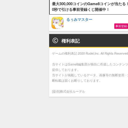
最大300,000コインのGame8コインが当たる
0秒で引ける事前登録くじ開催中！
るぅみマスター
事前登録
権利表記
ゲームの権利表記 2020 Rudel,Inc. All Rights Reserved
当サイトはGame8編集部が独自に作成したコンテン
提供しております。
当サイトが掲載しているデータ、画像等の無断使用・
断転載は固くお断りしております。
[提供]株式会社ルーデル