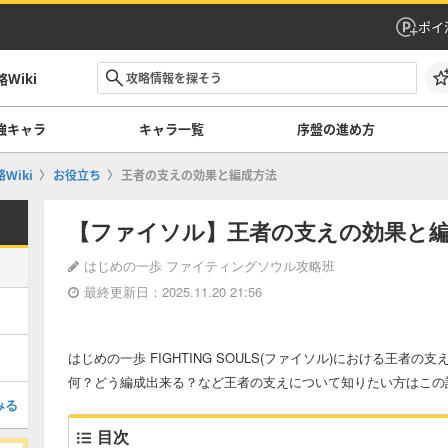
ポイ
Wiki
強キャラ
キャラ一覧
序盤の進め方
Wiki
お役立ち
王者の支えの効果と編成方法
【ファイソル】王者の支えの効果と
はじめの一歩 ファイティングソウル攻略班
最終更新日：2025.11.20 21:56
はじめの一歩 FIGHTING SOULS(ファイソル)における王
何？どう編成出来る？など王者の支えについて知りたい方はこの
みる
目次