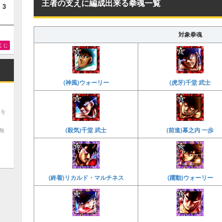
王者の支えに編成出来る拳魂一覧
！3
対象拳魂
くじ
(神風)ウォーリー
(虎牙)千堂 武士
ツを
(殺気)千堂 武士
(前進)幕之内 一歩
無
(終着)リカルド・マルチネス
(躍動)ウォーリー