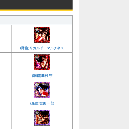
(降臨)リカルド・マルチネス
(制覇)鷹村 守
(最速)宮田 一郎