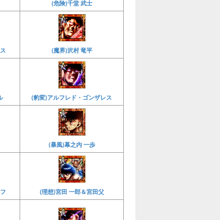
(危険)千堂 武士
ネス
(魔界)沢村 竜平
ル
(豹変)アルフレド・ゴンザレス
(暴風)幕之内 一歩
エフ
(理想)宮田 一郎＆宮田父