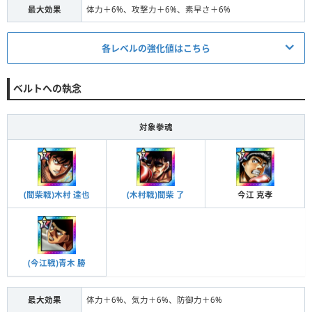
最大効果
体力＋6%、攻撃力＋6%、素早さ＋6%
条件
4体の拳魂の拳魂 進化＋20
各レベルの強化値はこちら
段階Ⅳ
対象
全体
効果
体力＋2.5%、気力＋2.5%、防御力＋2.5%
発動条件/ステータス
ベルトへの執念
条件
4体の拳魂の拳魂 進化＋21
条件
4体の拳魂の拳魂 進化＋5
段階Ⅴ
対象
全体
段階Ⅰ
対象
全体
対象拳魂
効果
体力＋6%、気力＋6%、防御力＋6%
効果
体力＋1%、攻撃力＋1%、素早さ＋1%
条件
4体の拳魂の拳魂 進化＋10
(間柴戦)木村 達也
(木村戦)間柴 了
今江 克孝
段階Ⅱ
対象
全体
効果
体力＋1.5%、攻撃力＋1.5%、素早さ＋1.5%
条件
4体の拳魂の拳魂 進化＋15
(今江戦)青木 勝
段階Ⅲ
対象
全体
最大効果
体力＋6%、気力＋6%、防御力＋6%
効果
体力＋2%、攻撃力＋2%、素早さ＋2%