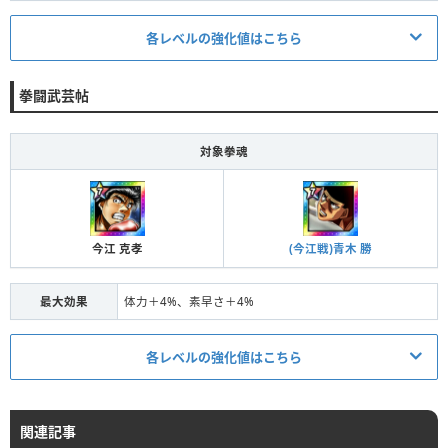
条件
4体の拳魂の拳魂 進化＋20
各レベルの強化値はこちら
段階Ⅳ
対象
全体
発動条件/ステータス
拳闘武芸帖
効果
体力＋2.5%、攻撃力＋2.5%、素早さ＋2.5%
条件
4体の拳魂の拳魂 進化＋5
条件
4体の拳魂の拳魂 進化＋21
段階Ⅰ
対象
全体
対象拳魂
段階Ⅴ
対象
全体
効果
体力＋1%、気力＋1%、防御力＋1%
効果
体力＋6%、攻撃力＋6%、素早さ＋6%
条件
4体の拳魂の拳魂 進化＋10
今江 克孝
(今江戦)青木 勝
段階Ⅱ
対象
全体
効果
体力＋1.5%、気力＋1.5%、防御力＋1.5%
最大効果
体力＋4%、素早さ＋4%
条件
4体の拳魂の拳魂 進化＋15
各レベルの強化値はこちら
段階Ⅲ
対象
全体
発動条件/ステータス
効果
体力＋2%、気力＋2%、防御力＋2%
関連記事
条件
2体の拳魂の拳魂 進化＋5
条件
4体の拳魂の拳魂 進化＋20