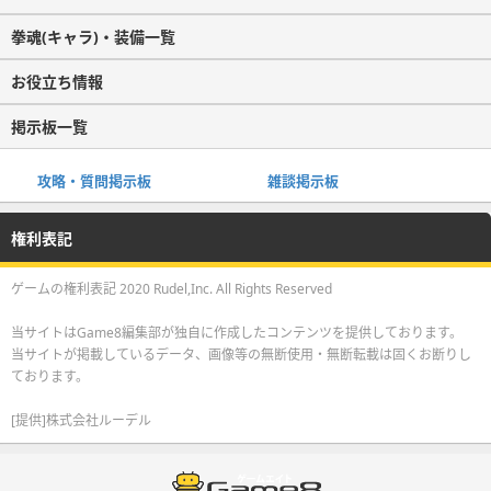
拳魂(キャラ)・装備一覧
お役立ち情報
掲示板一覧
攻略・質問掲示板
雑談掲示板
権利表記
ゲームの権利表記 2020 Rudel,Inc. All Rights Reserved
当サイトはGame8編集部が独自に作成したコンテンツを提供しております。
当サイトが掲載しているデータ、画像等の無断使用・無断転載は固くお断りし
ております。
[提供]株式会社ルーデル