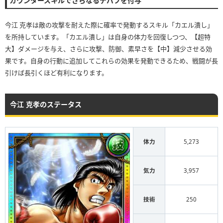
カウンタースキルでさらなるデバフを付与
今江 克孝は敵の攻撃を耐えた際に確率で発動するスキル「カエル潰し」
を所持しています。「カエル潰し」は自身の体力を回復しつつ、【超特
大】ダメージを与え、さらに攻撃、防御、素早さを【中】減少させる効
果です。自身の行動に追加してこれらの効果を発動できるため、戦闘が長
引けば長引くほど有利になります。
今江 克孝のステータス
体力
5,273
気力
3,957
技術
250