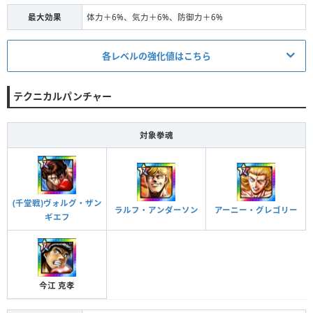
最大効果
体力＋6%、気力＋6%、防御力＋6%
対象
全体
段階Ⅲ
体力＋3.7%、気力＋3.7%、攻撃力＋3.7%、防御力＋3.
効果
各レベルの強化値はこちら
7%、素早さ＋3.7%
発動条件/ステータス
条件
5体の拳魂の拳魂 進化＋20
テクニカルパンチャー
条件
4体の拳魂の拳魂 進化＋5
対象
全体
段階Ⅳ
段階Ⅰ
対象
全体
対象拳魂
体力＋5%、気力＋5%、攻撃力＋5%、防御力＋5%、素
効果
早さ＋5%
効果
体力＋1%、気力＋1%、防御力＋1%
条件
5体の拳魂の拳魂 進化＋21
条件
4体の拳魂の拳魂 進化＋10
対象
全体
(千堂戦)ヴォルグ・ザン
段階Ⅴ
ラルフ・アンダーソン
アーニー・グレゴリー
段階Ⅱ
対象
全体
ギエフ
体力＋7%、気力＋7%、攻撃力＋7%、防御力＋7%、素
効果
効果
体力＋1.5%、気力＋1.5%、防御力＋1.5%
早さ＋7%
条件
4体の拳魂の拳魂 進化＋15
今江 克孝
段階Ⅲ
対象
全体
効果
体力＋2%、気力＋2%、防御力＋2%