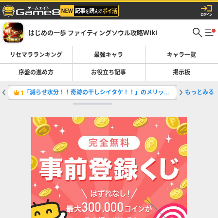
はじめの一歩 ファイティングソウル攻略Wiki
リセマラランキング
最強キャラ
キャラ一覧
序盤の進め方
お役立ち記事
掲示板
「減らせ水分！！奇跡の干しシイタケ！！」のメリットと概要
もっとみる
攻略・質
1
2