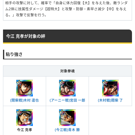
相手の攻撃に対して、確率で「自身に体力回復【大】を与えた後、敵ランダ
ム2体に技属性ダメージ【超特大】と攻撃・防御・素早さ減少【中】を与え
る。」攻撃で反撃を行う。
今江 克孝が対象の絆
粘り強さ
対象拳魂
(間柴戦)木村 達也
(アーニー戦)宮田 一郎
(木村戦)間柴 了
今江 克孝
(今江戦)青木 勝