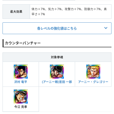
体力＋7%、気力＋7%、攻撃力＋7%、防御力＋7%、素
最大効果
早さ＋7%
各レベルの強化値はこちら
発動条件/ステータス
カウンターパンチャー
条件
5体の拳魂の拳魂 進化＋5
対象
全体
対象拳魂
段階Ⅰ
体力＋1.2%、気力＋1.2%、攻撃力＋1.2%、防御力＋1.
効果
2%、素早さ＋1.2%
条件
5体の拳魂の拳魂 進化＋10
沢村 竜平
(アーニー戦)宮田 一郎
アーニー・グレゴリー
対象
全体
段階Ⅱ
体力＋2.5%、気力＋2.5%、攻撃力＋2.5%、防御力＋2.
効果
5%、素早さ＋2.5%
今江 克孝
条件
5体の拳魂の拳魂 進化＋15