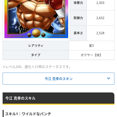
攻撃力
2,303
防御力
2,632
素早さ
2,528
レアリティ
星5
タイプ
ボクサー【技】
※レベル200、進化＋21時のステータスです。
今江 克孝のスキン
進化0~9状態
今江 克孝のスキル
スキル1：ワイルドなパンチ