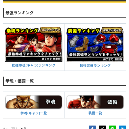
段階Ⅰ
対象
全体
段階Ⅳ
対象
全体
最強ランキング
効果
体力＋1%、素早さ＋1%
効果
体力＋2.5%、気力＋2.5%、防御力＋2.5%
条件
2体の拳魂の拳魂 進化＋10
条件
4体の拳魂の拳魂 進化＋21
段階Ⅱ
対象
全体
段階Ⅴ
対象
全体
効果
体力＋2%、素早さ＋2%
効果
体力＋6%、気力＋6%、防御力＋6%
条件
2体の拳魂の拳魂 進化＋21
最強拳魂(キャラ)ランキング
最強装備ランキング
段階Ⅲ
対象
全体
効果
体力＋4%、素早さ＋4%
拳魂・装備一覧
拳魂(キャラ)一覧
装備一覧