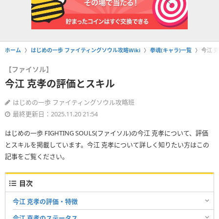
ホーム
はじめの一歩 ファイティングソウル攻略Wiki
拳魂(キャラ)一覧
今江 
【ファイソル】
今江 克孝の評価とスキル
はじめの一歩 ファイティングソウル攻略班
最終更新日：2025.11.20 21:54
はじめの一歩 FIGHTING SOULS(ファイソル)の今江 克孝について、評価
とスキルを掲載しています。今江 克孝について詳しく知りたい方はこの
記事をご覧ください。
目次
今江 克孝の評価・特徴
今江 克孝のステータス