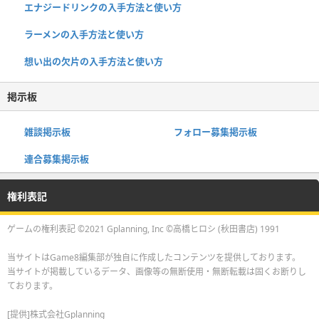
エナジードリンクの入手方法と使い方
ラーメンの入手方法と使い方
想い出の欠片の入手方法と使い方
掲示板
雑談掲示板
フォロー募集掲示板
連合募集掲示板
権利表記
ゲームの権利表記 ©2021 Gplanning, Inc ©高橋ヒロシ (秋田書店) 1991
当サイトはGame8編集部が独自に作成したコンテンツを提供しております。
当サイトが掲載しているデータ、画像等の無断使用・無断転載は固くお断りし
ております。
[提供]株式会社Gplanning