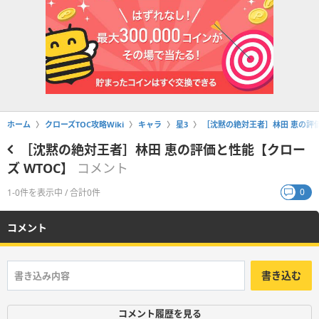
ホーム
クローズTOC攻略Wiki
キャラ
星3
［沈黙の絶対王者］林田 恵の評価
［沈黙の絶対王者］林田 恵の評価と性能【クロー
ズ WTOC】
コメント
0
1-0件を表示中 / 合計0件
コメント
書き込む
コメント履歴を見る