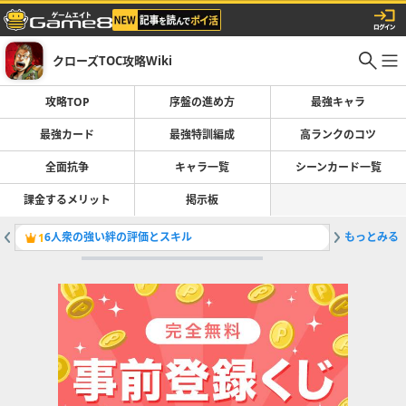
クローズTOC攻略Wiki
攻略TOP
序盤の進め方
最強キャラ
最強カード
最強特訓編成
高ランクのコツ
全面抗争
キャラ一覧
シーンカード一覧
課金するメリット
掲示板
6人衆の強い絆の評価とスキル
もっとみる
高ランク
1
2