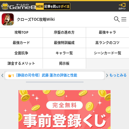
クローズTOC攻略Wiki
攻略TOP
序盤の進め方
最強キャラ
最強カード
最強特訓編成
高ランクのコツ
全面抗争
キャラ一覧
シーンカード一覧
課金するメリット
掲示板
［静寂の司令塔］武藤 蓮次の評価と性能
もっとみる
［黒焚の
1
2