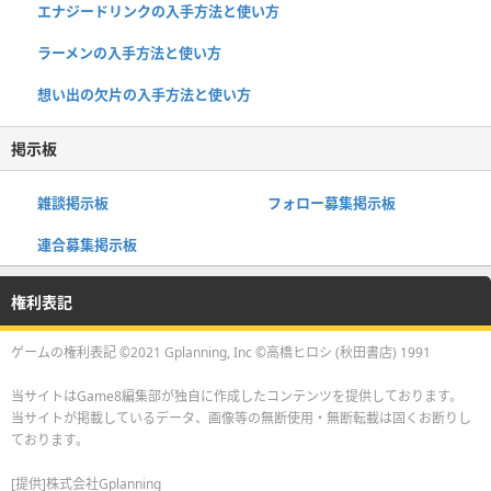
エナジードリンクの入手方法と使い方
ラーメンの入手方法と使い方
想い出の欠片の入手方法と使い方
掲示板
雑談掲示板
フォロー募集掲示板
連合募集掲示板
権利表記
ゲームの権利表記 ©2021 Gplanning, Inc ©高橋ヒロシ (秋田書店) 1991
当サイトはGame8編集部が独自に作成したコンテンツを提供しております。
当サイトが掲載しているデータ、画像等の無断使用・無断転載は固くお断りし
ております。
[提供]株式会社Gplanning