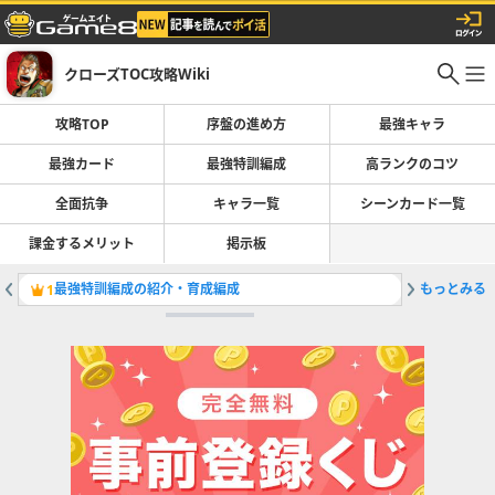
クローズTOC攻略Wiki
攻略TOP
序盤の進め方
最強キャラ
最強カード
最強特訓編成
高ランクのコツ
全面抗争
キャラ一覧
シーンカード一覧
課金するメリット
掲示板
最強特訓編成の紹介・育成編成
もっとみる
最強シー
1
2