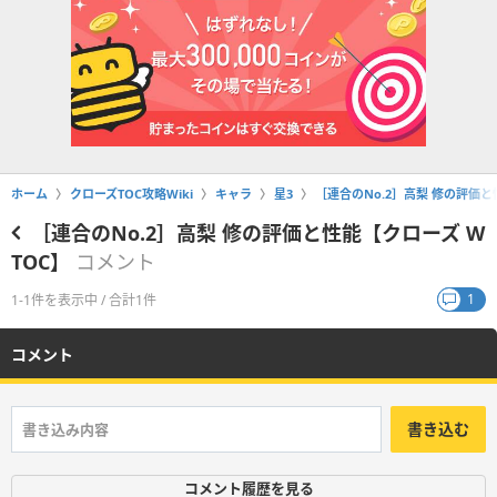
ホーム
クローズTOC攻略Wiki
キャラ
星3
［連合のNo.2］高梨 修の評価と
［連合のNo.2］高梨 修の評価と性能【クローズ W
TOC】
コメント
1
1-1件を表示中 / 合計1件
コメント
書き込む
コメント履歴を見る