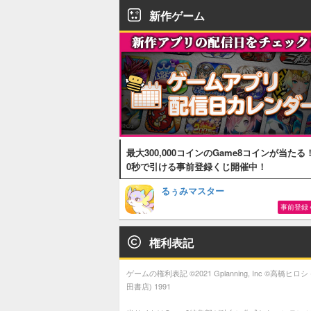
新作ゲーム
最大300,000コインのGame8コインが当たる
0秒で引ける事前登録くじ開催中！
るぅみマスター
事前登録
権利表記
ゲームの権利表記 ©2021 Gplanning, Inc ©高橋ヒロシ 
田書店) 1991