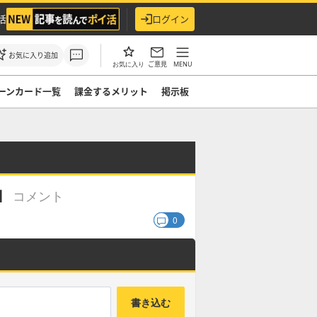
活
ログイン
お気に入り追加
ご意見
MENU
お気に入り
ーンカード一覧
課金するメリット
掲示板
コメント
】
0
書き込む