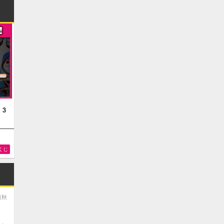
！3
くじ
(秋