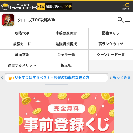
クローズTOC攻略Wiki
攻略TOP
序盤の進め方
最強キャラ
最強カード
最強特訓編成
高ランクのコツ
全面抗争
キャラ一覧
シーンカード一覧
課金するメリット
掲示板
リセマラはするべき？・序盤の効率的な進め方
もっとみる
最強キャ
1
2