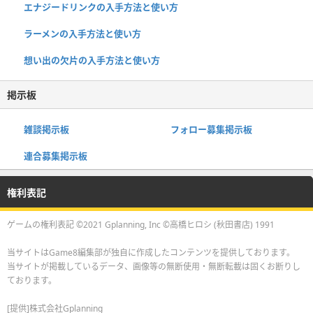
エナジードリンクの入手方法と使い方
ラーメンの入手方法と使い方
想い出の欠片の入手方法と使い方
掲示板
雑談掲示板
フォロー募集掲示板
連合募集掲示板
権利表記
ゲームの権利表記 ©2021 Gplanning, Inc ©高橋ヒロシ (秋田書店) 1991
当サイトはGame8編集部が独自に作成したコンテンツを提供しております。
当サイトが掲載しているデータ、画像等の無断使用・無断転載は固くお断りし
ております。
[提供]株式会社Gplanning