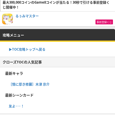
最大300,000コインのGame8コインが当たる！30秒で引ける事前登録く
じ開催中！
るぅみマスター
事前登録くじ
攻略メニュー
▶TOC攻略トップへ戻る
クローズTOCの人気記事
最新キャラ
［情に厚き修羅］木津 京介
最新シーンカード
友よ･･･！