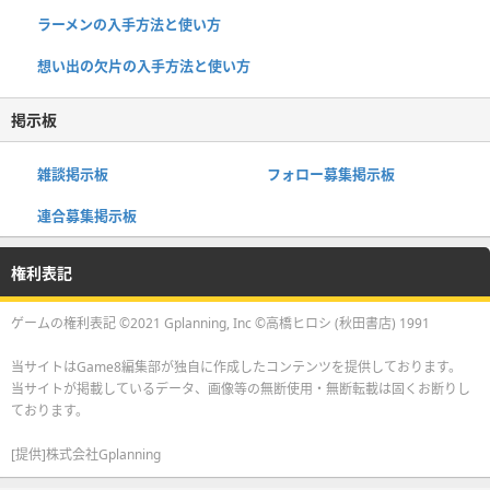
ラーメンの入手方法と使い方
想い出の欠片の入手方法と使い方
掲示板
雑談掲示板
フォロー募集掲示板
連合募集掲示板
権利表記
ゲームの権利表記 ©2021 Gplanning, Inc ©高橋ヒロシ (秋田書店) 1991
当サイトはGame8編集部が独自に作成したコンテンツを提供しております。
当サイトが掲載しているデータ、画像等の無断使用・無断転載は固くお断りし
ております。
[提供]株式会社Gplanning