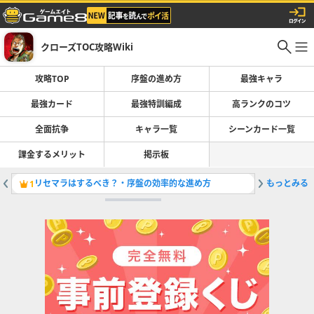
クローズTOC攻略Wiki
攻略TOP
序盤の進め方
最強キャラ
最強カード
最強特訓編成
高ランクのコツ
全面抗争
キャラ一覧
シーンカード一覧
課金するメリット
掲示板
リセマラはするべき？・序盤の効率的な進め方
もっとみる
最強キャ
1
2