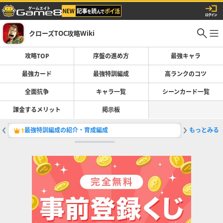
クローズTOC攻略Wiki
攻略TOP
序盤の進め方
最強キャラ
最強カード
最強特訓編成
高ランクのコツ
全面抗争
キャラ一覧
シーンカード一覧
課金するメリット
掲示板
最強特訓編成の紹介・育成編成
もっとみる
春道一家
1
2