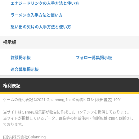
エナジードリンクの入手方法と使い方
ラーメンの入手方法と使い方
想い出の欠片の入手方法と使い方
掲示板
雑談掲示板
フォロー募集掲示板
連合募集掲示板
権利表記
ゲームの権利表記 ©2021 Gplanning, Inc ©高橋ヒロシ (秋田書店) 1991
当サイトはGame8編集部が独自に作成したコンテンツを提供しております。
当サイトが掲載しているデータ、画像等の無断使用・無断転載は固くお断りし
ております。
[提供]株式会社Gplanning