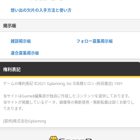
想い出の欠片の入手方法と使い方
掲示板
雑談掲示板
フォロー募集掲示板
連合募集掲示板
権利表記
ゲームの権利表記 ©2021 Gplanning, Inc ©高橋ヒロシ (秋田書店) 1991
当サイトはGame8編集部が独自に作成したコンテンツを提供しております。
当サイトが掲載しているデータ、画像等の無断使用・無断転載は固くお断りし
ております。
[提供]株式会社Gplanning