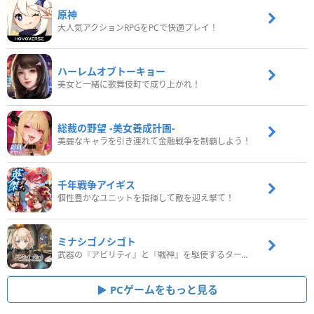
原神
大人気アクションRPGをPCで快適プレイ！
ハーレムオブトーキョー
美女と一緒に歌舞伎町で成り上がれ！
総裁の野望 -美女養成計画-
美麗なキャラを引き連れて金融戦争を制覇しよう！
千年戦争アイギス
個性豊かなユニットを指揮して敵を迎え撃て！
ミナシゴノシゴト
武器の『アビリティ』と『戦神』を駆使するターン制コマンドバトルRPG！
PCゲームをもっと見る