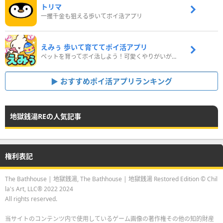
トリマ
一攫千金も狙える歩いてポイ活アプリ
えみぅ 歩いて育ててポイ活アプリ
ペットを育ってポイ活しよう！可愛くやりがいがある新感覚アプリ
おすすめポイ活アプリランキング
地獄銭湯REの人気記事
権利表記
The Bathhouse | 地獄銭湯, The Bathhouse | 地獄銭湯 Restored Edition © Chil
la's Art, LLC® 2022 2024
All rights reserved.
当サイトのコンテンツ内で使用しているゲーム画像の著作権その他の知的財産