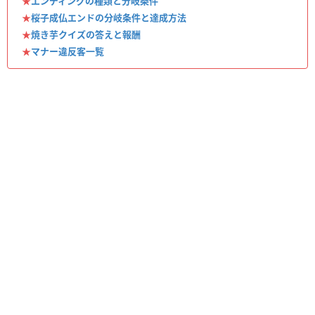
★
エンディングの種類と分岐条件
★
桜子成仏エンドの分岐条件と達成方法
★
焼き芋クイズの答えと報酬
★
マナー違反客一覧