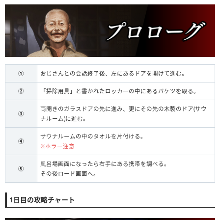
①
おじさんとの会話終了後、左にあるドアを開けて進む。
②
「掃除用具」と書かれたロッカーの中にあるバケツを取る。
両開きのガラスドアの先に進み、更にその先の木製のドア(サウ
③
ナルーム)に進む。
サウナルームの中のタオルを片付ける。
④
※ホラー注意
風呂場画面になったら右手にある携帯を調べる。
⑤
その後ロード画面へ。
1日目の攻略チャート