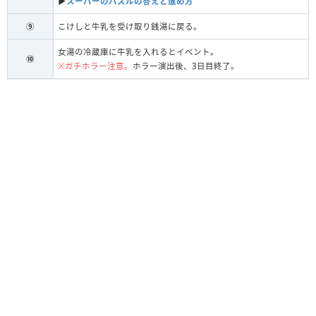
▶︎
スーパーのパズルの答えと進め方
⑨
こけしと牛乳を受け取り銭湯に戻る。
女湯の冷蔵庫に牛乳を入れるとイベント。
⑩
※ガチホラー注意。
ホラー演出後、3日目終了。