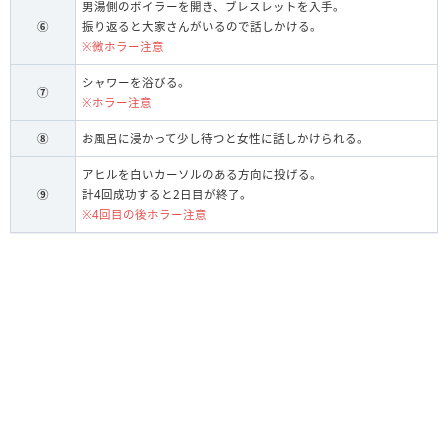
男湯側のボイラーを開き、ブレスレットを入手。
⑥
振り返ると大家さんがいるので話しかける。
※微ホラー注意
シャワーを浴びる。
⑦
※ホラー注意
⑧
お風呂に浸かって少し待つと女性に話しかけられる。
アヒルを白いカーソルのある方向に投げる。
⑨
計4回成功すると2日目が終了。
※4回目の後ホラー注意