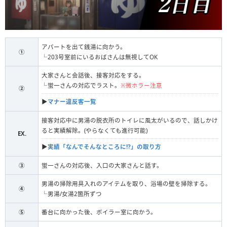
アパートを出て銭湯に向かう。
①
└203号室前にいるおばさんは無視してOK
大家さんと会話後、接客対応をする。
└蛍一さんの対応でラスト。
※微ホラー注意
②
▶︎
マナー違反客一覧
接客対応中に男湯の脱衣所のトイレに風太がいるので、話しかけ
ると実績解除。(やらなくても進行可能)
EX.
▶︎
実績「なんでそんなところに⁉」の取り方
③
蛍一さんの対応後、入口の大家さんと話す。
男湯の掃除用具入れのアイテムを取り、浴場の壁を掃除する。
④
└男湯/女湯2箇所ずつ
⑤
番台に向かった後、ボイラー室に向かう。