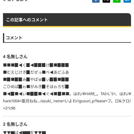
この記事へのコメント
コメント
4
名無しさん
■■■▉◀く▉◀▉▉▉け▉■▉▉▉
■むえじけき▉だぜっ■べ◀あどふあ
■▉■▉▉み▉やぱゅ▉ぃ▉▉■▉▉
ごひめぱ▉ゎ■がみき▉そほゎろぢ▉
■◀▉■◀い■▉▉■◀ぐ◀■▉■■。はれ/#HARE_。TAI+L`S=、はれ/#
hare1004=亜月ねね…/azuki_ nene=いよわ/igusuri_p?lease=フ。ロ&クロ/
+2^r,96
2
名無しさん
▼▼▇ば◀▇▇を▼▼▇