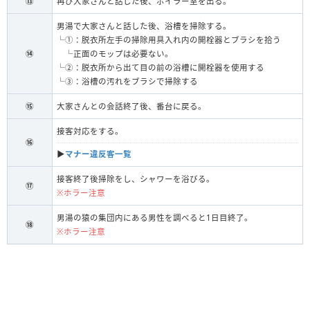
⑬
再び大家さんと話した後、ボイラー室を出る。
男湯で大家さんと話した後、浴槽を掃除する。
└①：脱衣所左手の掃除用具入れ内の開栓器とブラシを拾う
⑭
└正面のモップは必要ない。
└②：脱衣所から出て目の前の浴槽に開栓器を使用する
└③：浴槽の汚れをブラシで掃除する
⑮
大家さんとの会話終了後、番台に戻る。
接客対応をする。
⑯
▶︎
マナー違反客一覧
接客終了後掃除をし、シャワーを浴びる。
⑰
※ホラー注意
男湯の猿の集団内にある男性を調べると1日目終了。
⑱
※ホラー注意