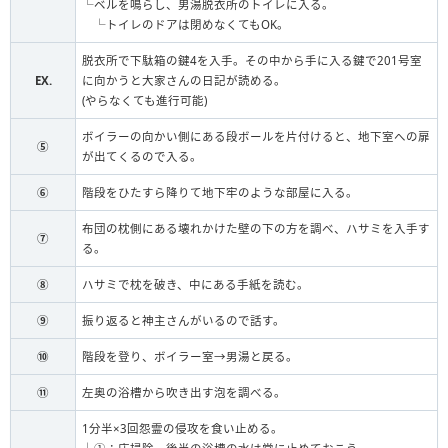
└ベルを鳴らし、男湯脱衣所のトイレに入る。
└トイレのドアは閉めなくてもOK。
脱衣所で下駄箱の鍵4を入手。その中から手に入る鍵で201号室
EX.
に向かうと大家さんの日記が読める。
(やらなくても進行可能)
ボイラーの向かい側にある段ボールを片付けると、地下室への扉
⑤
が出てくるので入る。
⑥
階段をひたすら降りて地下牢のような部屋に入る。
布団の枕側にある壊れかけた壁の下の方を調べ、ハサミを入手す
⑦
る。
⑧
ハサミで枕を破き、中にある手紙を読む。
⑨
振り返ると神主さんがいるので話す。
⑩
階段を登り、ボイラー室→男湯と戻る。
⑪
左奥の浴槽から吹き出す泡を調べる。
1分半×3回怨霊の侵攻を食い止める。