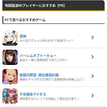
地獄銭湯REプレイヤーにおすすめ【PR】
PCで遊べるおすすめゲーム
原神
大人気アクションRPGをPCで快適プレイ！
ハーレムオブトーキョー
美女と一緒に歌舞伎町で成り上がれ！
総裁の野望 -美女養成計画-
美麗なキャラを引き連れて金融戦争を制覇しよう！
千年戦争アイギス
個性豊かなユニットを指揮して敵を迎え撃て！