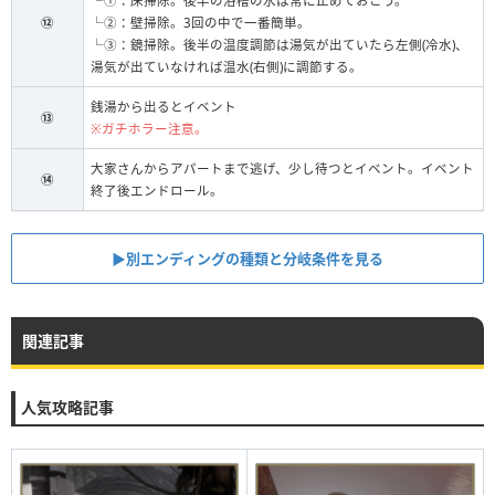
└①：床掃除。後半の浴槽の水は常に止めておこう。
⑫
└②：壁掃除。3回の中で一番簡単。
└③：鏡掃除。後半の温度調節は湯気が出ていたら左側(冷水)、
湯気が出ていなければ温水(右側)に調節する。
銭湯から出るとイベント
⑬
※ガチホラー注意。
大家さんからアパートまで逃げ、少し待つとイベント。イベント
⑭
終了後エンドロール。
▶︎別エンディングの種類と分岐条件を見る
関連記事
人気攻略記事