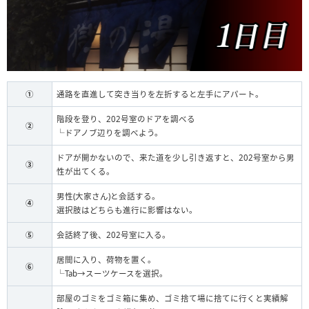
①
通路を直進して突き当りを左折すると左手にアパート。
階段を登り、202号室のドアを調べる
②
└ドアノブ辺りを調べよう。
ドアが開かないので、来た道を少し引き返すと、202号室から男
③
性が出てくる。
男性(大家さん)と会話する。
④
選択肢はどちらも進行に影響はない。
⑤
会話終了後、202号室に入る。
居間に入り、荷物を置く。
⑥
└Tab→スーツケースを選択。
部屋のゴミをゴミ箱に集め、ゴミ捨て場に捨てに行くと実績解