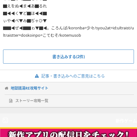
▇えをぬ◀ま◀あ▇るれ
▇◀◀く▼ど▇ほ◀◀▇
ぃや◀ぺ▼み▇ぢゃひ▼
▇▇◀ぜ◀▇▇ゎ▼▇◀。ころんば/koronba=少々/syou2at=id:ultraist/u
ltraistter=doskoinpo=こてむそ/kotemusob
書き込みする(2件)
記事・書き込みへのご意見はこちら
地獄銭湯RE攻略サイト
ストーリー攻略一覧
新作ゲーム