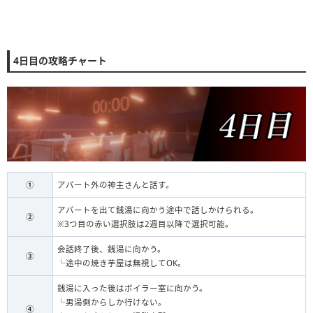
4日目の攻略チャート
①
アパート外の神主さんと話す。
アパートを出て銭湯に向かう途中で話しかけられる。
②
※3つ目の赤い選択肢は2週目以降で選択可能。
会話終了後、銭湯に向かう。
③
└途中の焼き芋屋は無視してOK。
銭湯に入った後はボイラー室に向かう。
└男湯側からしか行けない。
④