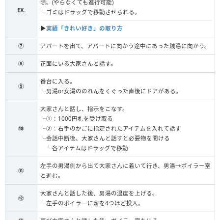
除。(やらなくても進行可能)
EX.
└ゴミはドラッグで移動させられる。
▶︎
実績「きれい好き」の取り方
⑦
アパートを出て、アパートに向かう途中にあった銭湯に向かう。
⑧
正面にいる大家さんと話す。
番台に入る。
⑨
└男湯or女湯ののれんをくぐった直後にドアがある。
大家さんと話し、指示をこなす。
└①：1000円札を受け取る
⑩
└②：右手のかごに指定されたアイテムを入れて話す
└会話中断後、大家さんと話すと必要物を聞ける
└各アイテムはドラッグで移動
左手の男湯側から出て大家さんに着いて行き、男湯→ボイラー室
⑪
と進む。
大家さんと話した後、男湯の温度を上げる。
⑫
└左手のボイラーに薪を4つほど投入。