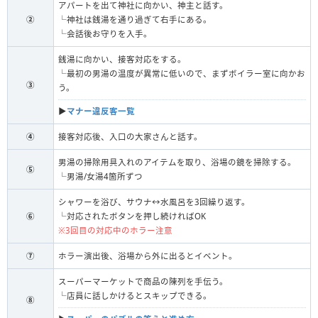
アパートを出て神社に向かい、神主と話す。
②
└神社は銭湯を通り過ぎて右手にある。
└会話後お守りを入手。
銭湯に向かい、接客対応をする。
└最初の男湯の温度が異常に低いので、まずボイラー室に向かお
③
う。
▶︎
マナー違反客一覧
④
接客対応後、入口の大家さんと話す。
男湯の掃除用具入れのアイテムを取り、浴場の鏡を掃除する。
⑤
└男湯/女湯4箇所ずつ
シャワーを浴び、サウナ↔水風呂を3回繰り返す。
⑥
└対応されたボタンを押し続ければOK
※3回目の対応中のホラー注意
⑦
ホラー演出後、浴場から外に出るとイベント。
スーパーマーケットで商品の陳列を手伝う。
└店員に話しかけるとスキップできる。
⑧