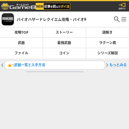
バイオハザードレクイエム攻略・バイオ9
攻略TOP
ストーリー
謎解き
武器
最強武器
ラクーン君
ファイル
コイン
シリーズ解説
武器一覧と入手方法
もっとみる
タイラン
1
2