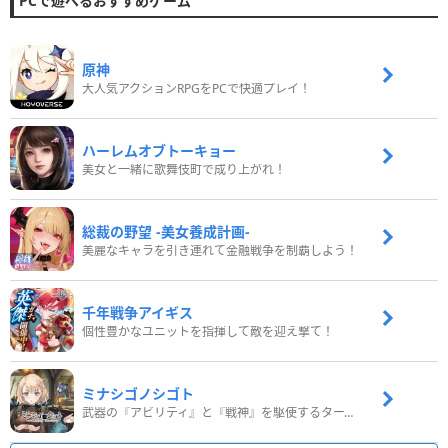
PCで遊べるおすすめゲーム
原神
大人気アクションRPGをPCで快適プレイ！
ハーレムオブトーキョー
美女と一緒に歌舞伎町で成り上がれ！
総裁の野望 -美女養成計画-
美麗なキャラを引き連れて金融戦争を制覇しよう！
千年戦争アイギス
個性豊かなユニットを指揮して敵を迎え撃て！
ミナシゴノシゴト
武器の『アビリティ』と『戦神』を駆使するターン制コマンドバトルRPG！