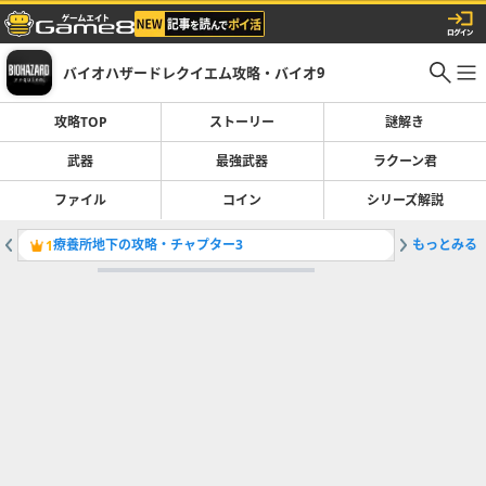
バイオハザードレクイエム攻略・バイオ9
攻略TOP
ストーリー
謎解き
武器
最強武器
ラクーン君
ファイル
コイン
シリーズ解説
療養所地下の攻略・チャプター3
もっとみる
療養所の
1
2