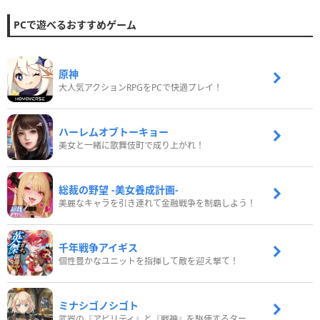
PCで遊べるおすすめゲーム
原神
大人気アクションRPGをPCで快適プレイ！
ハーレムオブトーキョー
美女と一緒に歌舞伎町で成り上がれ！
総裁の野望 -美女養成計画-
美麗なキャラを引き連れて金融戦争を制覇しよう！
千年戦争アイギス
個性豊かなユニットを指揮して敵を迎え撃て！
ミナシゴノシゴト
武器の『アビリティ』と『戦神』を駆使するターン制コマンドバトルRPG！