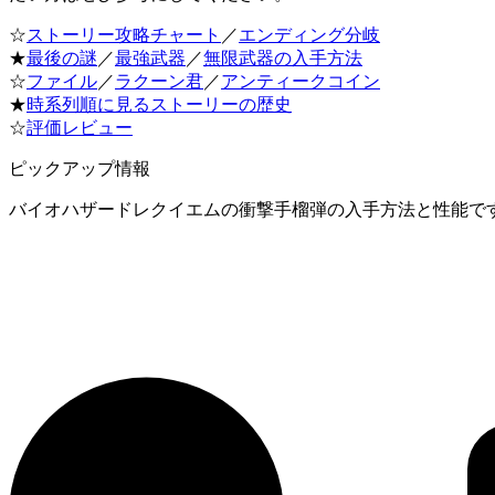
☆
ストーリー攻略チャート
／
エンディング分岐
★
最後の謎
／
最強武器
／
無限武器の入手方法
☆
ファイル
／
ラクーン君
／
アンティークコイン
★
時系列順に見るストーリーの歴史
☆
評価レビュー
ピックアップ情報
バイオハザードレクイエムの衝撃手榴弾の入手方法と性能で