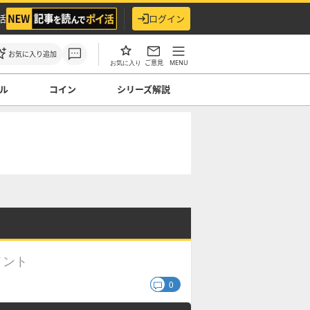
活
ログイン
お気に入り追加
ご意見
MENU
お気に入り
ル
コイン
シリーズ解説
メント
0