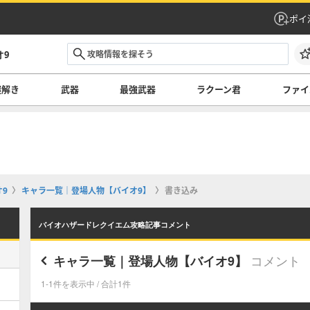
ポイ
オ9
謎解き
武器
最強武器
ラクーン君
ファイ
9
キャラ一覧｜登場人物【バイオ9】
書き込み
バイオハザードレクイエム攻略記事コメント
コメント
キャラ一覧｜登場人物【バイオ9】
1-1件を表示中 / 合計1件