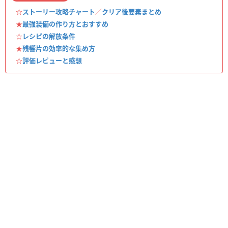
☆
ストーリー攻略チャート
／
クリア後要素まとめ
★
最強装備の作り方とおすすめ
☆
レシピの解放条件
★
残響片の効率的な集め方
☆
評価レビューと感想