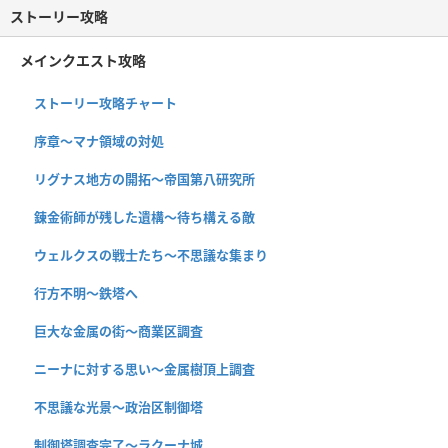
ストーリー攻略
メインクエスト攻略
ストーリー攻略チャート
序章〜マナ領域の対処
リグナス地方の開拓〜帝国第八研究所
錬金術師が残した遺構〜待ち構える敵
ウェルクスの戦士たち〜不思議な集まり
行方不明〜鉄塔へ
巨大な金属の街〜商業区調査
ニーナに対する思い〜金属樹頂上調査
不思議な光景〜政治区制御塔
制御塔調査完了〜ラクーナ城