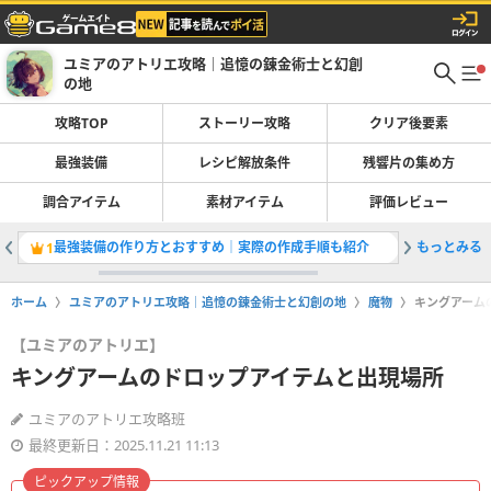
ユミアのアトリエ攻略｜追憶の錬金術士と幻創
の地
攻略TOP
ストーリー攻略
クリア後要素
最強装備
レシピ解放条件
残響片の集め方
調合アイテム
素材アイテム
評価レビュー
最強装備の作り方とおすすめ｜実際の作成手順も紹介
もっとみる
衣装(コ
1
2
ホーム
ユミアのアトリエ攻略｜追憶の錬金術士と幻創の地
魔物
キングアーム
【ユミアのアトリエ】
キングアームのドロップアイテムと出現場所
ユミアのアトリエ攻略班
最終更新日：2025.11.21 11:13
ピックアップ情報