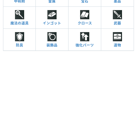
中和剤
金属
宝石
薬品
魔法の道具
インゴット
クロース
武器
防具
装飾品
強化パーツ
遺物