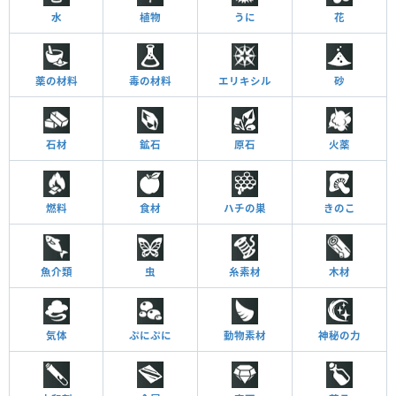
水
植物
うに
花
薬の材料
毒の材料
エリキシル
砂
石材
鉱石
原石
火薬
燃料
食材
ハチの巣
きのこ
魚介類
虫
糸素材
木材
気体
ぷにぷに
動物素材
神秘の力