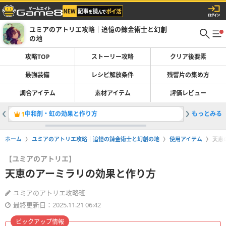
ユミアのアトリエ攻略｜追憶の錬金術士と幻創
の地
攻略TOP
ストーリー攻略
クリア後要素
最強装備
レシピ解放条件
残響片の集め方
調合アイテム
素材アイテム
評価レビュー
中和剤・虹の効果と作り方
もっとみる
ブラスト
1
2
ホーム
ユミアのアトリエ攻略｜追憶の錬金術士と幻創の地
使用アイテム
天恵
【ユミアのアトリエ】
天恵のアーミラリの効果と作り方
ユミアのアトリエ攻略班
最終更新日：2025.11.21 06:42
ピックアップ情報