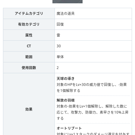
アイテムカテゴリ
魔法の道具
有効カテゴリ
回復
属性
雷
CT
30
範囲
単体
使用回数
2
天球の導き
対象のHPをLv×30の威力値で回復し、-効果
を1個解除する
解放の羽根
対象の-効果をLv×1個解除し、解除した数に
効果
応じて、攻撃力、防御力、素早さを10%上昇
する
オートリブート
対象にLv×1スタックのダメージ還元を付与す