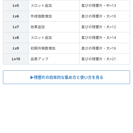
Lv5
スロット追加
喜びの残響片・中×13
Lv6
作成個数増加
喜びの残響片・大×10
Lv7
効果追加
喜びの残響片・大×12
Lv8
スロット追加
喜びの残響片・大×14
Lv9
初期共鳴数増加
喜びの残響片・大×16
Lv10
品質アップ
喜びの残響片・大×21
▶︎残響片の効率的な集め方と使い方を見る