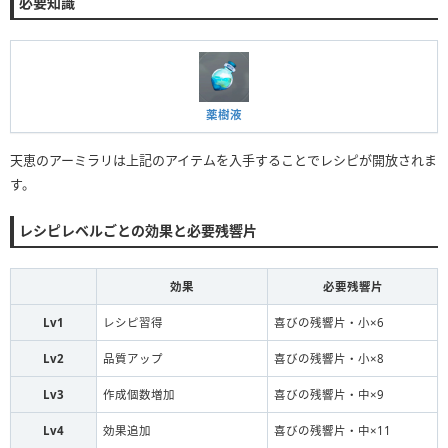
必要知識
薬樹液
天恵のアーミラリは上記のアイテムを入手することでレシピが開放されま
す。
レシピレベルごとの効果と必要残響片
効果
必要残響片
Lv1
レシピ習得
喜びの残響片・小×6
Lv2
品質アップ
喜びの残響片・小×8
Lv3
作成個数増加
喜びの残響片・中×9
Lv4
効果追加
喜びの残響片・中×11