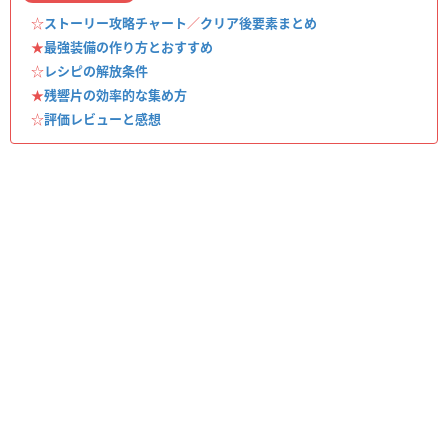
☆
ストーリー攻略チャート
／
クリア後要素まとめ
★
最強装備の作り方とおすすめ
☆
レシピの解放条件
★
残響片の効率的な集め方
☆
評価レビューと感想