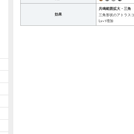
共鳴範囲拡大・三角
効果
三角形状のアトラス
Lv×1増加