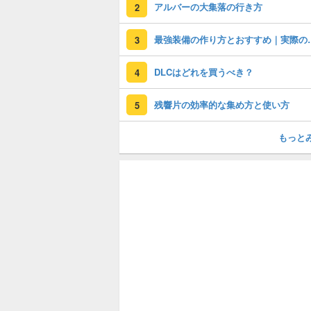
アルバーの大集落の行き方
2
最強装備の作り方と
3
DLCはどれを買うべき？
4
残響片の効率的な集め方と使い方
5
もっと