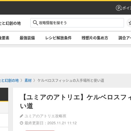
ポイ
士と幻創の地
後要素
最強装備
レシピ解放条件
残響片の集め方
調合ア
士と幻創の地
素材
ケルベロスフィッシュの入手場所と使い道
【ユミアのアトリエ】ケルベロスフ
い道
ユミアのアトリエ攻略班
最終更新日：2025.11.21 11:12