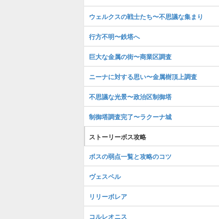
ウェルクスの戦士たち〜不思議な集まり
行方不明〜鉄塔へ
巨大な金属の街〜商業区調査
ニーナに対する思い〜金属樹頂上調査
不思議な光景〜政治区制御塔
制御塔調査完了〜ラクーナ城
ストーリーボス攻略
ボスの弱点一覧と攻略のコツ
ヴェスペル
リリーボレア
コルレオニス