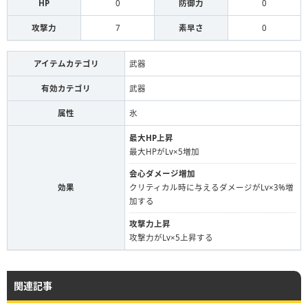
HP
0
防御力
0
攻撃力
7
素早さ
0
アイテムカテゴリ
武器
有効カテゴリ
武器
属性
氷
最大HP上昇
最大HPがLv×5増加
会心ダメージ増加
効果
クリティカル時に与えるダメージがLv×3%増
加する
攻撃力上昇
攻撃力がLv×5上昇する
関連記事