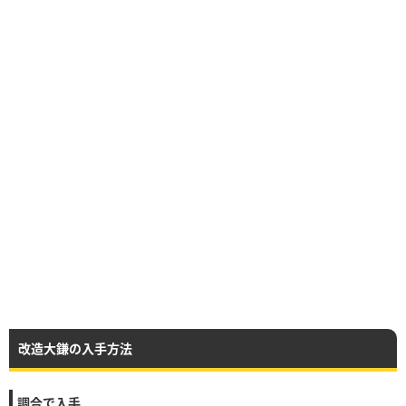
改造大鎌の入手方法
調合で入手