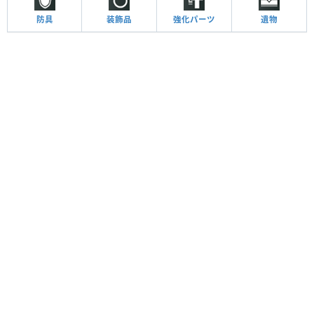
防具
装飾品
強化パーツ
遺物