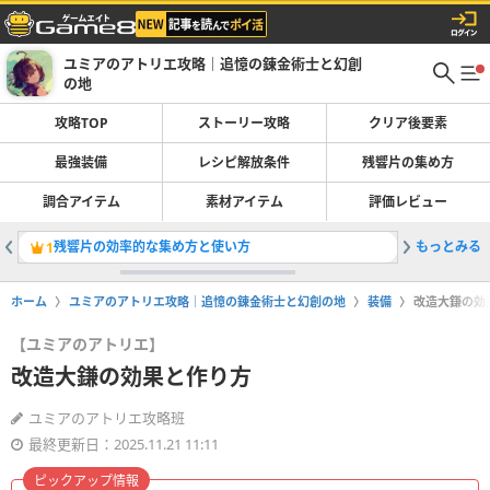
ユミアのアトリエ攻略｜追憶の錬金術士と幻創
の地
攻略TOP
ストーリー攻略
クリア後要素
最強装備
レシピ解放条件
残響片の集め方
調合アイテム
素材アイテム
評価レビュー
残響片の効率的な集め方と使い方
もっとみる
複製機の
1
2
ホーム
ユミアのアトリエ攻略｜追憶の錬金術士と幻創の地
装備
改造大鎌の効
【ユミアのアトリエ】
改造大鎌の効果と作り方
ユミアのアトリエ攻略班
最終更新日：2025.11.21 11:11
ピックアップ情報