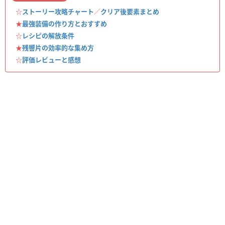
☆
ストーリー攻略チャート
／
クリア後要素まとめ
★
最強装備の作り方とおすすめ
☆
レシピの解放条件
★
残響片の効率的な集め方
☆
評価レビューと感想