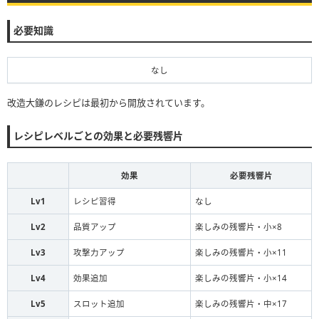
必要知識
なし
改造大鎌のレシピは最初から開放されています。
レシピレベルごとの効果と必要残響片
効果
必要残響片
Lv1
レシピ習得
なし
Lv2
品質アップ
楽しみの残響片・小×8
Lv3
攻撃力アップ
楽しみの残響片・小×11
Lv4
効果追加
楽しみの残響片・小×14
Lv5
スロット追加
楽しみの残響片・中×17