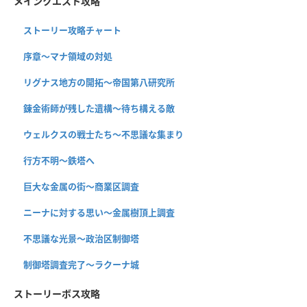
メインクエスト攻略
ストーリー攻略チャート
序章〜マナ領域の対処
リグナス地方の開拓〜帝国第八研究所
錬金術師が残した遺構〜待ち構える敵
ウェルクスの戦士たち〜不思議な集まり
行方不明〜鉄塔へ
巨大な金属の街〜商業区調査
ニーナに対する思い〜金属樹頂上調査
不思議な光景〜政治区制御塔
制御塔調査完了〜ラクーナ城
ストーリーボス攻略