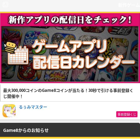
新作ゲーム
最大300,000コインのGame8コインが当たる！30秒で引ける事前登録く
じ開催中！
るぅみマスター
事前登録くじ
Game8からのお知らせ