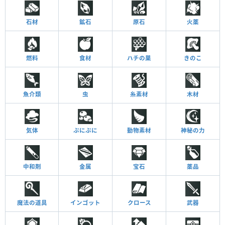
石材
鉱石
原石
火薬
燃料
食材
ハチの巣
きのこ
魚介類
虫
糸素材
木材
気体
ぷにぷに
動物素材
神秘の力
中和剤
金属
宝石
薬品
魔法の道具
インゴット
クロース
武器