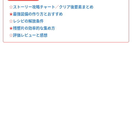
☆
ストーリー攻略チャート
／
クリア後要素まとめ
★
最強装備の作り方とおすすめ
☆
レシピの解放条件
★
残響片の効率的な集め方
☆
評価レビューと感想