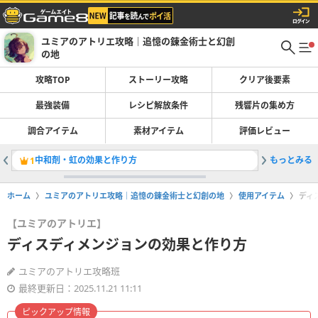
ユミアのアトリエ攻略｜追憶の錬金術士と幻創
の地
攻略TOP
ストーリー攻略
クリア後要素
最強装備
レシピ解放条件
残響片の集め方
調合アイテム
素材アイテム
評価レビュー
中和剤・虹の効果と作り方
もっとみる
ブラスト
1
2
ホーム
ユミアのアトリエ攻略｜追憶の錬金術士と幻創の地
使用アイテム
ディ
【ユミアのアトリエ】
ディスディメンジョンの効果と作り方
ユミアのアトリエ攻略班
最終更新日：2025.11.21 11:11
ピックアップ情報