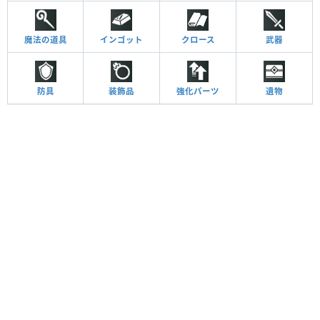
魔法の道具
インゴット
クロース
武器
防具
装飾品
強化パーツ
遺物