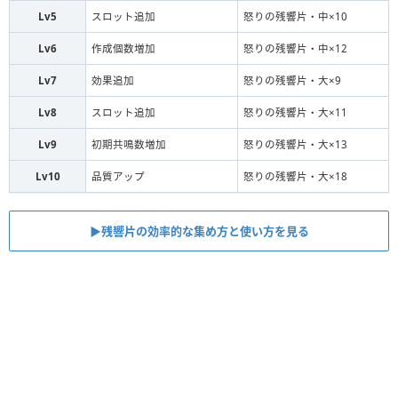
Lv5
スロット追加
怒りの残響片・中×10
Lv6
作成個数増加
怒りの残響片・中×12
Lv7
効果追加
怒りの残響片・大×9
Lv8
スロット追加
怒りの残響片・大×11
Lv9
初期共鳴数増加
怒りの残響片・大×13
Lv10
品質アップ
怒りの残響片・大×18
▶︎残響片の効率的な集め方と使い方を見る