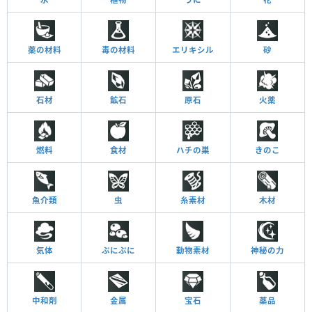
薬の材料
毒の材料
エリキシル
砂
石材
鉱石
原石
火薬
燃料
食材
ハチの巣
きのこ
魚介類
虫
糸素材
木材
気体
ぷにぷに
動物素材
神秘の力
中和剤
金属
宝石
薬品