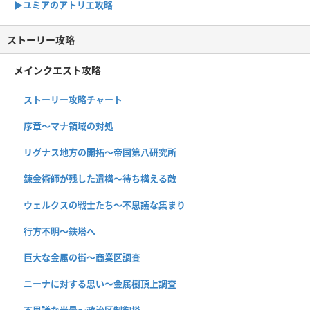
▶︎ユミアのアトリエ攻略
ストーリー攻略
メインクエスト攻略
ストーリー攻略チャート
序章〜マナ領域の対処
リグナス地方の開拓〜帝国第八研究所
錬金術師が残した遺構〜待ち構える敵
ウェルクスの戦士たち〜不思議な集まり
行方不明〜鉄塔へ
巨大な金属の街〜商業区調査
ニーナに対する思い〜金属樹頂上調査