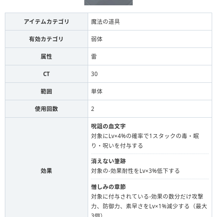
アイテムカテゴリ
魔法の道具
有効カテゴリ
弱体
属性
雷
CT
30
範囲
単体
使用回数
2
呪詛の血文字
対象にLv×4%の確率で1スタックの毒・眠
り・呪いを付与する
消えない筆跡
効果
対象の-効果耐性をLv×3%低下する
憎しみの章節
対象に付与されている-効果の数分だけ攻撃
力、防御力、素早さをLv×1%減少する（最大
3個）